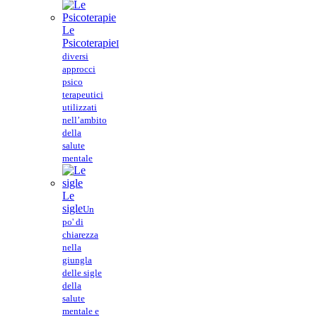
Le
Psicoterapie
I
diversi
approcci
psico
terapeutici
utilizzati
nell’ambito
della
salute
mentale
Le
sigle
Un
po' di
chiarezza
nella
giungla
delle sigle
della
salute
mentale e