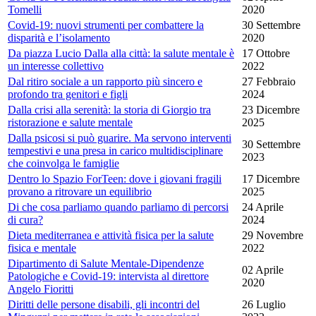
Tomelli
2020
Covid-19: nuovi strumenti per combattere la
30 Settembre
disparità e l’isolamento
2020
Da piazza Lucio Dalla alla città: la salute mentale è
17 Ottobre
un interesse collettivo
2022
Dal ritiro sociale a un rapporto più sincero e
27 Febbraio
profondo tra genitori e figli
2024
Dalla crisi alla serenità: la storia di Giorgio tra
23 Dicembre
ristorazione e salute mentale
2025
Dalla psicosi si può guarire. Ma servono interventi
30 Settembre
tempestivi e una presa in carico multidisciplinare
2023
che coinvolga le famiglie
Dentro lo Spazio ForTeen: dove i giovani fragili
17 Dicembre
provano a ritrovare un equilibrio
2025
Di che cosa parliamo quando parliamo di percorsi
24 Aprile
di cura?
2024
Dieta mediterranea e attività fisica per la salute
29 Novembre
fisica e mentale
2022
Dipartimento di Salute Mentale-Dipendenze
02 Aprile
Patologiche e Covid-19: intervista al direttore
2020
Angelo Fioritti
Diritti delle persone disabili, gli incontri del
26 Luglio