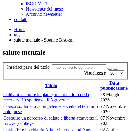
ISCRIVITI
Newsletter del mese
Archivio newsletter
contatti
Home
tags
salute mentale - Sogni e Bisogni
salute mentale
Inserisci parte del titolo
Visualizza n.
Data
Titolo
pubblicazione
Coltivare e curare le piante, una metafora della
28 Maggio
recovery. L'esperienza di Agriverde
2026
Consorzio Indaco : competenze sociali del territorio
27 Novembre
bolognese
2020
Costruire un percorso di salute e libertà attraverso il
07 Novembre
recovery college
2023
Covid-19 e Psichiatria Adulti: intervista ad Angela
02 Aprile