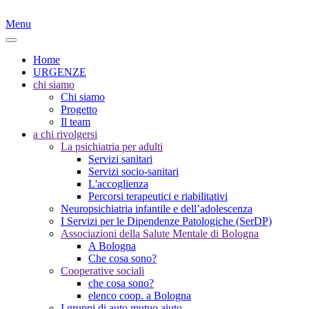
Menu
Home
URGENZE
chi siamo
Chi siamo
Progetto
Il team
a chi rivolgersi
La psichiatria per adulti
Servizi sanitari
Servizi socio-sanitari
L'accoglienza
Percorsi terapeutici e riabilitativi
Neuropsichiatria infantile e dell’adolescenza
I Servizi per le Dipendenze Patologiche (SerDP)
Associazioni della Salute Mentale di Bologna
A Bologna
Che cosa sono?
Cooperative sociali
che cosa sono?
elenco coop. a Bologna
I gruppi di auto mutuo aiuto