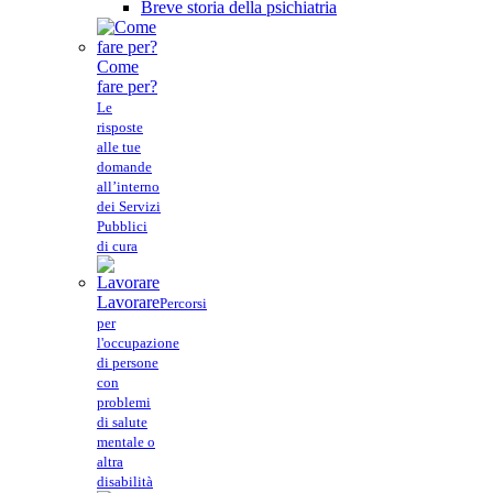
Breve storia della psichiatria
Come
fare per?
Le
risposte
alle tue
domande
all’interno
dei Servizi
Pubblici
di cura
Lavorare
Percorsi
per
l'occupazione
di persone
con
problemi
di salute
mentale o
altra
disabilità