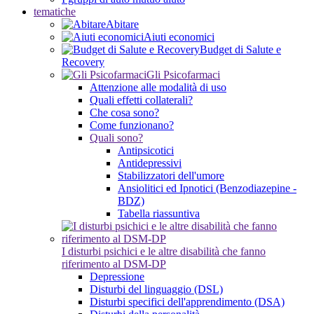
tematiche
Abitare
Aiuti economici
Budget di Salute e
Recovery
Gli Psicofarmaci
Attenzione alle modalità di uso
Quali effetti collaterali?
Che cosa sono?
Come funzionano?
Quali sono?
Antipsicotici
Antidepressivi
Stabilizzatori dell'umore
Ansiolitici ed Ipnotici (Benzodiazepine -
BDZ)
Tabella riassuntiva
I disturbi psichici e le altre disabilità che fanno
riferimento al DSM-DP
Depressione
Disturbi del linguaggio (DSL)
Disturbi specifici dell'apprendimento (DSA)