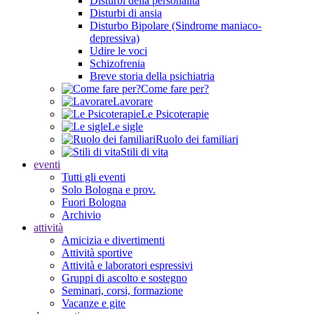
Disturbi della personalità
Disturbi di ansia
Disturbo Bipolare (Sindrome maniaco-
depressiva)
Udire le voci
Schizofrenia
Breve storia della psichiatria
Come fare per?
Lavorare
Le Psicoterapie
Le sigle
Ruolo dei familiari
Stili di vita
eventi
Tutti gli eventi
Solo Bologna e prov.
Fuori Bologna
Archivio
attività
Amicizia e divertimenti
Attività sportive
Attività e laboratori espressivi
Gruppi di ascolto e sostegno
Seminari, corsi, formazione
Vacanze e gite