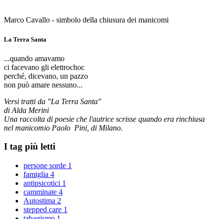
Marco Cavallo - simbolo della chiusura dei manicomi
La Terra Santa
...quando amavamo
ci facevano gli elettrochoc
perché, dicevano, un pazzo
non può amare nessuno...
Versi tratti da "La Terra Santa"
di Alda Merini
Una raccolta di poesie che l'autrice scrisse quando era rinchiusa
nel manicomio Paolo Pini, di Milano.
I tag più letti
persone sorde
1
famiglia
4
antipsicotici
1
camminate
4
Autostima
2
stepped care
1
tabagismo
1