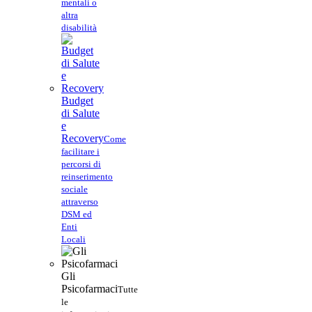
mentali o
altra
disabilità
Budget
di Salute
e
Recovery
Come
facilitare i
percorsi di
reinserimento
sociale
attraverso
DSM ed
Enti
Locali
Gli
Psicofarmaci
Tutte
le