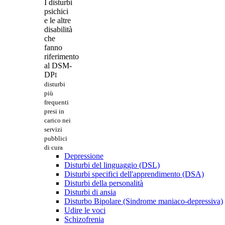
I disturbi
psichici
e le altre
disabilità
che
fanno
riferimento
al DSM-
DP
I
disturbi
più
frequenti
presi in
carico nei
servizi
pubblici
di cura
Depressione
Disturbi del linguaggio (DSL)
Disturbi specifici dell'apprendimento (DSA)
Disturbi della personalità
Disturbi di ansia
Disturbo Bipolare (Sindrome maniaco-depressiva)
Udire le voci
Schizofrenia