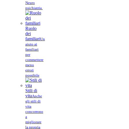
Neuro
psichiatria.
Ruolo
dei
familiari
Un
aiuto ai
familiari
per
commettere
meno
errori
possibile
Stili di
vita
Anche
gli stili di
vita
concorrono
a
migliorare
la propria