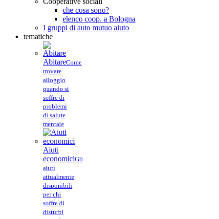
Cooperative sociali
che cosa sono?
elenco coop. a Bologna
I gruppi di auto mutuo aiuto
tematiche
Abitare
Come
trovare
alloggio
quando si
soffre di
problemi
di salute
mentale
Aiuti
economici
Gli
aiuti
attualmente
disponibili
per chi
soffre di
disturbi