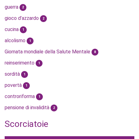
guerra
2
gioco d’azzardo
2
cucina
1
alcolismo
1
Giornata mondiale della Salute Mentale
8
reinserimento
1
sordità
1
povertà
1
controriforma
1
pensione di invalidità
2
Scorciatoie