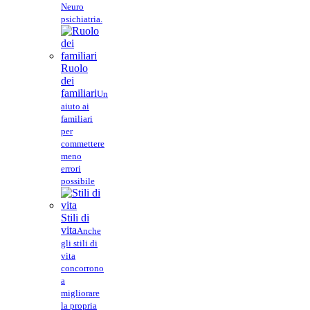
Neuro
psichiatria.
Ruolo
dei
familiari
Un
aiuto ai
familiari
per
commettere
meno
errori
possibile
Stili di
vita
Anche
gli stili di
vita
concorrono
a
migliorare
la propria