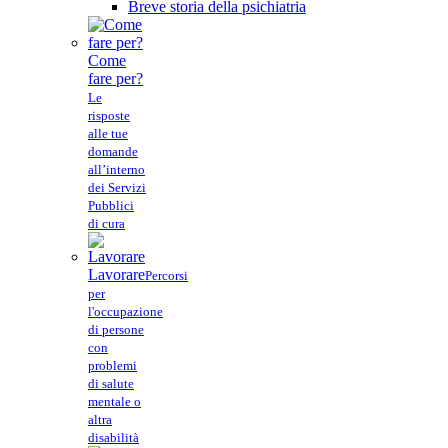
Breve storia della psichiatria
Come
fare per?
Le
risposte
alle tue
domande
all’interno
dei Servizi
Pubblici
di cura
Lavorare
Percorsi
per
l'occupazione
di persone
con
problemi
di salute
mentale o
altra
disabilità