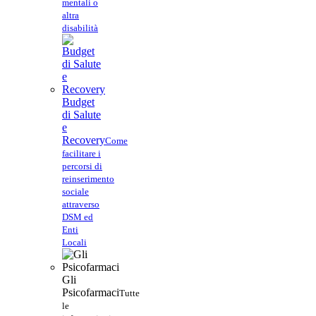
mentali o
altra
disabilità
Budget
di Salute
e
Recovery
Come
facilitare i
percorsi di
reinserimento
sociale
attraverso
DSM ed
Enti
Locali
Gli
Psicofarmaci
Tutte
le