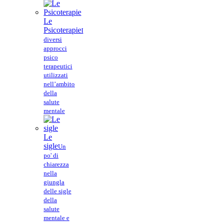
Le
Psicoterapie
I
diversi
approcci
psico
terapeutici
utilizzati
nell’ambito
della
salute
mentale
Le
sigle
Un
po' di
chiarezza
nella
giungla
delle sigle
della
salute
mentale e