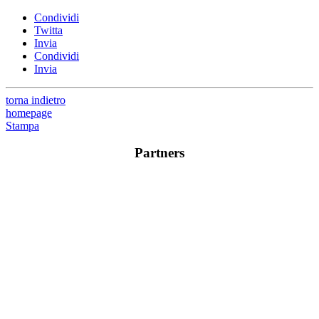
Condividi
Twitta
Invia
Condividi
Invia
torna indietro
homepage
Stampa
Partners