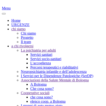
Menu
Home
URGENZE
chi siamo
Chi siamo
Progetto
Il team
a chi rivolgersi
La psichiatria per adulti
Servizi sanitari
Servizi socio-sanitari
L'accoglienza
Percorsi terapeutici e riabilitativi
Neuropsichiatria infantile e dell’adolescenza
I Servizi per le Dipendenze Patologiche (SerDP)
Associazioni della Salute Mentale di Bologna
A Bologna
Che cosa sono?
Cooperative sociali
che cosa sono?
elenco coop. a Bologna
I gruppi di auto mutuo aiuto