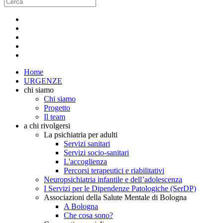
Home
URGENZE
chi siamo
Chi siamo
Progetto
Il team
a chi rivolgersi
La psichiatria per adulti
Servizi sanitari
Servizi socio-sanitari
L'accoglienza
Percorsi terapeutici e riabilitativi
Neuropsichiatria infantile e dell’adolescenza
I Servizi per le Dipendenze Patologiche (SerDP)
Associazioni della Salute Mentale di Bologna
A Bologna
Che cosa sono?