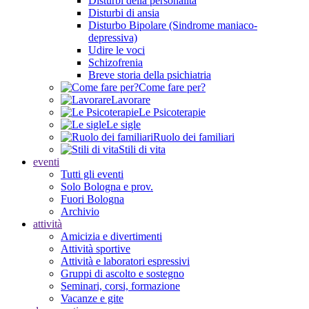
Disturbi della personalità
Disturbi di ansia
Disturbo Bipolare (Sindrome maniaco-
depressiva)
Udire le voci
Schizofrenia
Breve storia della psichiatria
Come fare per?
Lavorare
Le Psicoterapie
Le sigle
Ruolo dei familiari
Stili di vita
eventi
Tutti gli eventi
Solo Bologna e prov.
Fuori Bologna
Archivio
attività
Amicizia e divertimenti
Attività sportive
Attività e laboratori espressivi
Gruppi di ascolto e sostegno
Seminari, corsi, formazione
Vacanze e gite