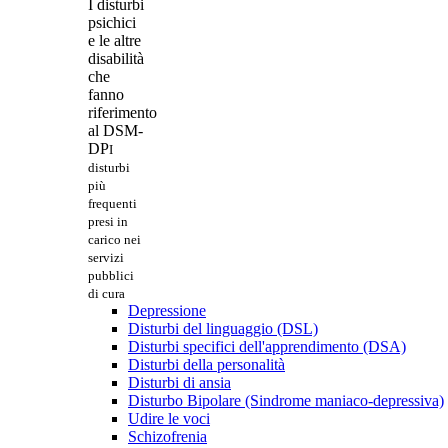
I disturbi
psichici
e le altre
disabilità
che
fanno
riferimento
al DSM-
DP
I
disturbi
più
frequenti
presi in
carico nei
servizi
pubblici
di cura
Depressione
Disturbi del linguaggio (DSL)
Disturbi specifici dell'apprendimento (DSA)
Disturbi della personalità
Disturbi di ansia
Disturbo Bipolare (Sindrome maniaco-depressiva)
Udire le voci
Schizofrenia