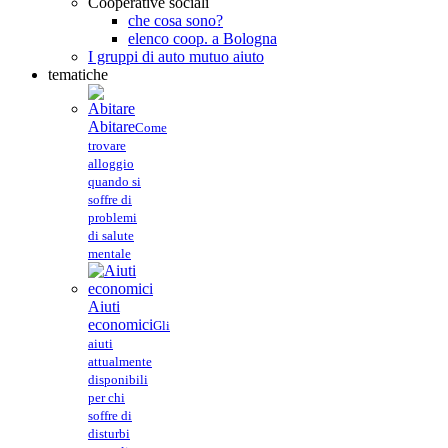
Cooperative sociali
che cosa sono?
elenco coop. a Bologna
I gruppi di auto mutuo aiuto
tematiche
Abitare
Come
trovare
alloggio
quando si
soffre di
problemi
di salute
mentale
Aiuti
economici
Gli
aiuti
attualmente
disponibili
per chi
soffre di
disturbi