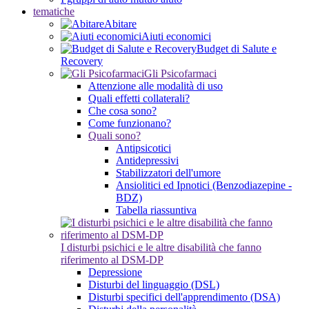
tematiche
Abitare
Aiuti economici
Budget di Salute e
Recovery
Gli Psicofarmaci
Attenzione alle modalità di uso
Quali effetti collaterali?
Che cosa sono?
Come funzionano?
Quali sono?
Antipsicotici
Antidepressivi
Stabilizzatori dell'umore
Ansiolitici ed Ipnotici (Benzodiazepine -
BDZ)
Tabella riassuntiva
I disturbi psichici e le altre disabilità che fanno
riferimento al DSM-DP
Depressione
Disturbi del linguaggio (DSL)
Disturbi specifici dell'apprendimento (DSA)