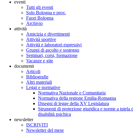
eventi
Tutti gli eventi
Solo Bologna e prov.
Fuori Bologna
Archivio
attività
Amicizia e divertimenti
Attività sportive
Attività e laboratori espressivi
Gruppi di ascolto e sostegno
Seminari, corsi, formazione
Vacanze e gite
documenti
Articoli
Bibliografie
Altri materiali
Leggi e normative
Normativa Nazionale e Comunitaria
Normativa della regione Emilia-Romagna
Disegni di legge della XV Legislatura
Strumenti di protezione giuridica e norme a tutela d
disabilità psichica
newsletter
ISCRIVITI
Newsletter del mese