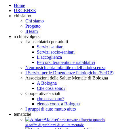
Home
URGENZE
chi siamo
Chi siamo
Progetto
Il team
a chi rivolgersi
La psichiatria per adulti
Servizi sanitari
Servizi socio-sanitari
L'accoglienza
Percorsi terapeutici e riabilitativi
Neuropsichiatria infantile e dell’adolescenza
I Servizi per le Dipendenze Patologiche (SerDP)
Associazioni della Salute Mentale di Bologna
A Bologna
Che cosa sono?
Cooperative sociali
che cosa sono?
elenco coop. a Bologna
I gruppi di auto mutuo aiuto
tematiche
Abitare
Come trovare alloggio quando
si soffre di problemi di salute mentale