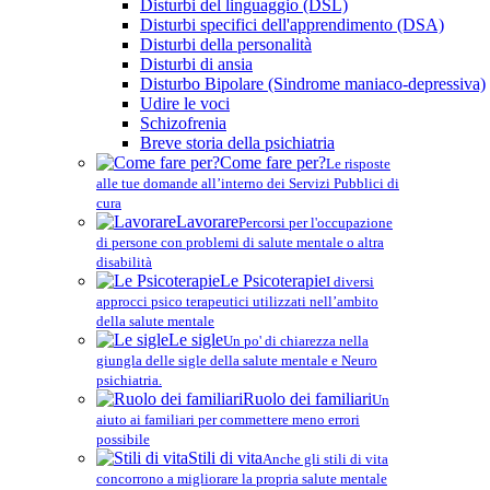
Disturbi del linguaggio (DSL)
Disturbi specifici dell'apprendimento (DSA)
Disturbi della personalità
Disturbi di ansia
Disturbo Bipolare (Sindrome maniaco-depressiva)
Udire le voci
Schizofrenia
Breve storia della psichiatria
Come fare per?
Le risposte
alle tue domande all’interno dei Servizi Pubblici di
cura
Lavorare
Percorsi per l'occupazione
di persone con problemi di salute mentale o altra
disabilità
Le Psicoterapie
I diversi
approcci psico terapeutici utilizzati nell’ambito
della salute mentale
Le sigle
Un po' di chiarezza nella
giungla delle sigle della salute mentale e Neuro
psichiatria.
Ruolo dei familiari
Un
aiuto ai familiari per commettere meno errori
possibile
Stili di vita
Anche gli stili di vita
concorrono a migliorare la propria salute mentale