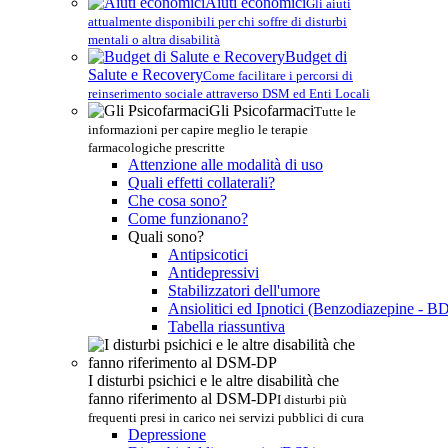
Aiuti economici
Gli aiuti
attualmente disponibili per chi soffre di disturbi
mentali o altra disabilità
Budget di
Salute e Recovery
Come facilitare i percorsi di
reinserimento sociale attraverso DSM ed Enti Locali
Gli Psicofarmaci
Tutte le
informazioni per capire meglio le terapie
farmacologiche prescritte
Attenzione alle modalità di uso
Quali effetti collaterali?
Che cosa sono?
Come funzionano?
Quali sono?
Antipsicotici
Antidepressivi
Stabilizzatori dell'umore
Ansiolitici ed Ipnotici (Benzodiazepine - B
Tabella riassuntiva
I disturbi psichici e le altre disabilità che
fanno riferimento al DSM-DP
I disturbi più
frequenti presi in carico nei servizi pubblici di cura
Depressione