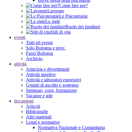
Breve storia della psichiatria
Come fare per?
Lavorare
Le Psicoterapie
Le sigle
Ruolo dei familiari
Stili di vita
eventi
Tutti gli eventi
Solo Bologna e prov.
Fuori Bologna
Archivio
attività
Amicizia e divertimenti
Attività sportive
Attività e laboratori espressivi
Gruppi di ascolto e sostegno
Seminari, corsi, formazione
Vacanze e gite
documenti
Articoli
Bibliografie
Altri materiali
Leggi e normative
Normativa Nazionale e Comunitaria