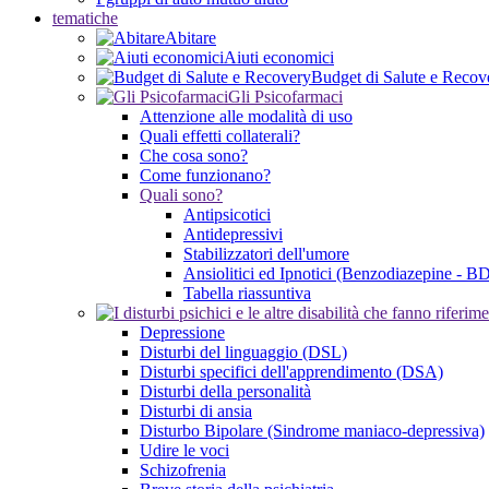
tematiche
Abitare
Aiuti economici
Budget di Salute e Recov
Gli Psicofarmaci
Attenzione alle modalità di uso
Quali effetti collaterali?
Che cosa sono?
Come funzionano?
Quali sono?
Antipsicotici
Antidepressivi
Stabilizzatori dell'umore
Ansiolitici ed Ipnotici (Benzodiazepine - B
Tabella riassuntiva
Depressione
Disturbi del linguaggio (DSL)
Disturbi specifici dell'apprendimento (DSA)
Disturbi della personalità
Disturbi di ansia
Disturbo Bipolare (Sindrome maniaco-depressiva)
Udire le voci
Schizofrenia