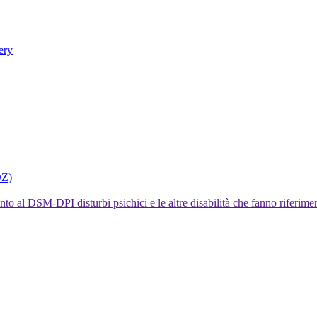
ery
DZ)
I disturbi psichici e le altre disabilità che fanno rifer