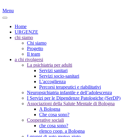
Menu
Home
URGENZE
chi siamo
Chi siamo
Progetto
Il team
a chi rivolgersi
La psichiatria per adulti
Servizi sanitari
Servizi socio-sanitari
L'accoglienza
Percorsi terapeutici e riabilitativi
Neuropsichiatria infantile e dell’adolescenza
I Servizi per le Dipendenze Patologiche (SerDP)
Associazioni della Salute Mentale di Bologna
A Bologna
Che cosa sono?
Cooperative sociali
che cosa sono?
elenco coop. a Bologna
I gruppi di auto mutuo aiuto