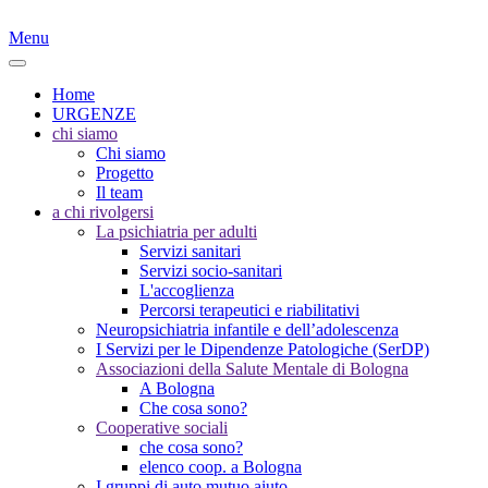
Menu
Home
URGENZE
chi siamo
Chi siamo
Progetto
Il team
a chi rivolgersi
La psichiatria per adulti
Servizi sanitari
Servizi socio-sanitari
L'accoglienza
Percorsi terapeutici e riabilitativi
Neuropsichiatria infantile e dell’adolescenza
I Servizi per le Dipendenze Patologiche (SerDP)
Associazioni della Salute Mentale di Bologna
A Bologna
Che cosa sono?
Cooperative sociali
che cosa sono?
elenco coop. a Bologna
I gruppi di auto mutuo aiuto