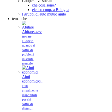
Cooperative sociali
che cosa sono?
elenco coop. a Bologna
I gruppi di auto mutuo aiuto
tematiche
Abitare
Come
trovare
alloggio
quando si
soffre di
problemi
di salute
mentale
Aiuti
economici
Gli
aiuti
attualmente
disponibili
per chi
soffre di
disturbi