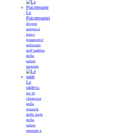
Le
Psicoterapie
I
diversi
approcci
psico
terapeutici
utilizzati
nell’ambito
della
salute
mentale
Le
sigle
Un
po' di
chiarezza
nella
giungla
delle sigle
della
salute
mentale e