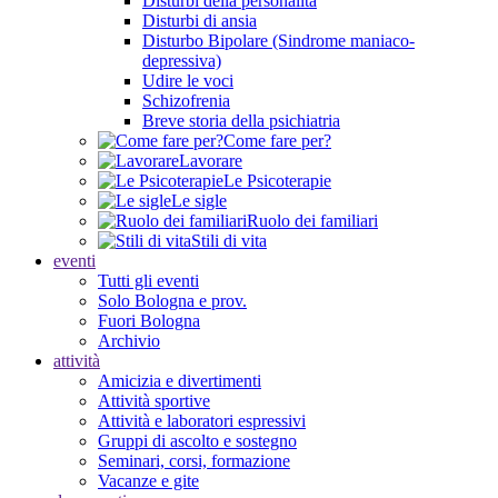
Disturbi della personalità
Disturbi di ansia
Disturbo Bipolare (Sindrome maniaco-
depressiva)
Udire le voci
Schizofrenia
Breve storia della psichiatria
Come fare per?
Lavorare
Le Psicoterapie
Le sigle
Ruolo dei familiari
Stili di vita
eventi
Tutti gli eventi
Solo Bologna e prov.
Fuori Bologna
Archivio
attività
Amicizia e divertimenti
Attività sportive
Attività e laboratori espressivi
Gruppi di ascolto e sostegno
Seminari, corsi, formazione
Vacanze e gite