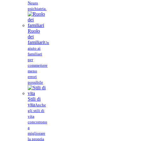
Neuro
psichiatria.
Ruolo
dei
familiari
Un
aiuto ai
familiari
per
commettere
meno
errori
possibile
Stili di
vita
Anche
gli stili di
vita
concorrono
a
migliorare
la propria