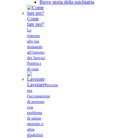
Breve storia della psichiatria
Come
fare per?
Le
risposte
alle tue
domande
all’interno
dei Servizi
Pubblici
di cura
Lavorare
Percorsi
per
l'occupazione
di persone
con
problemi
di salute
mentale o
altra
disabilità