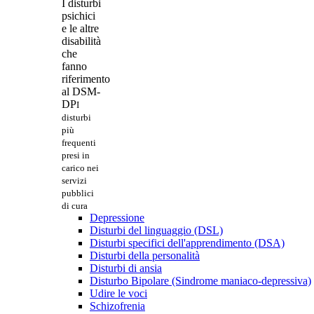
I disturbi
psichici
e le altre
disabilità
che
fanno
riferimento
al DSM-
DP
I
disturbi
più
frequenti
presi in
carico nei
servizi
pubblici
di cura
Depressione
Disturbi del linguaggio (DSL)
Disturbi specifici dell'apprendimento (DSA)
Disturbi della personalità
Disturbi di ansia
Disturbo Bipolare (Sindrome maniaco-depressiva)
Udire le voci
Schizofrenia