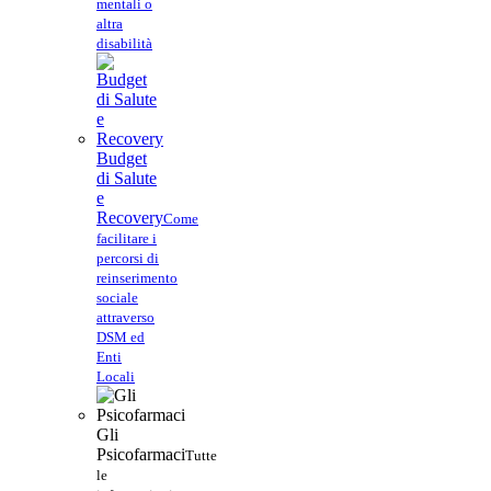
mentali o
altra
disabilità
Budget
di Salute
e
Recovery
Come
facilitare i
percorsi di
reinserimento
sociale
attraverso
DSM ed
Enti
Locali
Gli
Psicofarmaci
Tutte
le