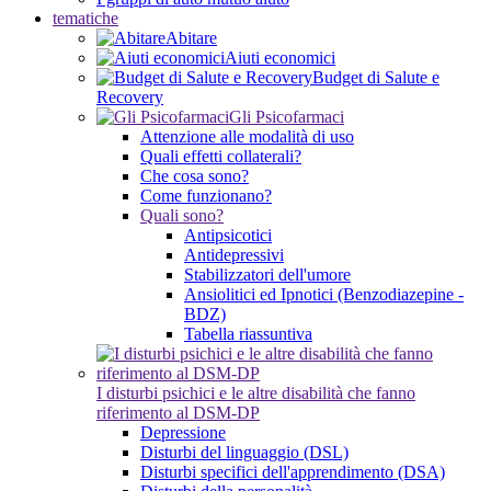
tematiche
Abitare
Aiuti economici
Budget di Salute e
Recovery
Gli Psicofarmaci
Attenzione alle modalità di uso
Quali effetti collaterali?
Che cosa sono?
Come funzionano?
Quali sono?
Antipsicotici
Antidepressivi
Stabilizzatori dell'umore
Ansiolitici ed Ipnotici (Benzodiazepine -
BDZ)
Tabella riassuntiva
I disturbi psichici e le altre disabilità che fanno
riferimento al DSM-DP
Depressione
Disturbi del linguaggio (DSL)
Disturbi specifici dell'apprendimento (DSA)