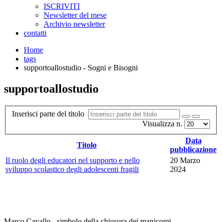
ISCRIVITI
Newsletter del mese
Archivio newsletter
contatti
Home
tags
supportoallostudio - Sogni e Bisogni
supportoallostudio
Inserisci parte del titolo
Visualizza n.
Data
Titolo
pubblicazione
Il ruolo degli educatori nel supporto e nello
20 Marzo
sviluppo scolastico degli adolescenti fragili
2024
Marco Cavallo - simbolo della chiusura dei manicomi