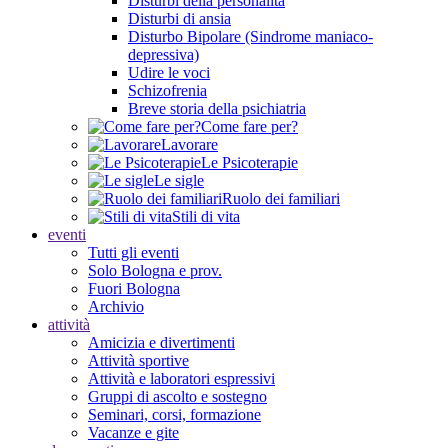
Disturbi della personalità
Disturbi di ansia
Disturbo Bipolare (Sindrome maniaco-
depressiva)
Udire le voci
Schizofrenia
Breve storia della psichiatria
Come fare per?
Lavorare
Le Psicoterapie
Le sigle
Ruolo dei familiari
Stili di vita
eventi
Tutti gli eventi
Solo Bologna e prov.
Fuori Bologna
Archivio
attività
Amicizia e divertimenti
Attività sportive
Attività e laboratori espressivi
Gruppi di ascolto e sostegno
Seminari, corsi, formazione
Vacanze e gite