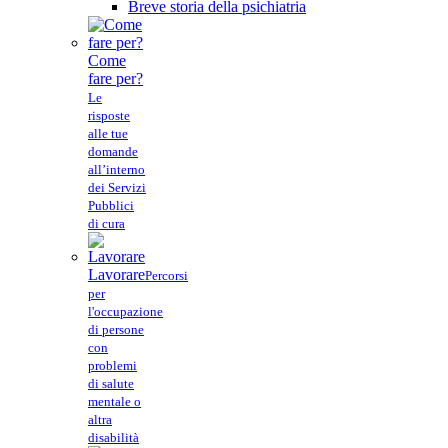
Breve storia della psichiatria
Come
fare per?
Le
risposte
alle tue
domande
all’interno
dei Servizi
Pubblici
di cura
Lavorare
Percorsi
per
l'occupazione
di persone
con
problemi
di salute
mentale o
altra
disabilità