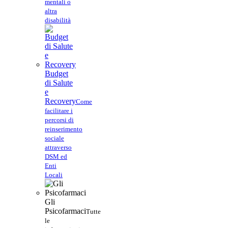
mentali o
altra
disabilità
Budget
di Salute
e
Recovery
Come
facilitare i
percorsi di
reinserimento
sociale
attraverso
DSM ed
Enti
Locali
Gli
Psicofarmaci
Tutte
le