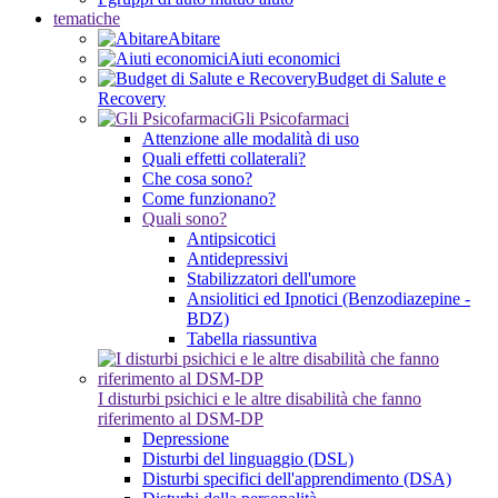
tematiche
Abitare
Aiuti economici
Budget di Salute e
Recovery
Gli Psicofarmaci
Attenzione alle modalità di uso
Quali effetti collaterali?
Che cosa sono?
Come funzionano?
Quali sono?
Antipsicotici
Antidepressivi
Stabilizzatori dell'umore
Ansiolitici ed Ipnotici (Benzodiazepine -
BDZ)
Tabella riassuntiva
I disturbi psichici e le altre disabilità che fanno
riferimento al DSM-DP
Depressione
Disturbi del linguaggio (DSL)
Disturbi specifici dell'apprendimento (DSA)