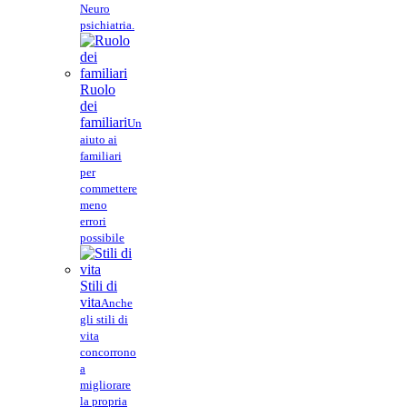
Neuro
psichiatria.
Ruolo
dei
familiari
Un
aiuto ai
familiari
per
commettere
meno
errori
possibile
Stili di
vita
Anche
gli stili di
vita
concorrono
a
migliorare
la propria