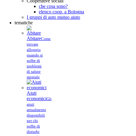
Cooperative sociali
che cosa sono?
elenco coop. a Bologna
I gruppi di auto mutuo aiuto
tematiche
Abitare
Come
trovare
alloggio
quando si
soffre di
problemi
di salute
mentale
Aiuti
economici
Gli
aiuti
attualmente
disponibili
per chi
soffre di
disturbi