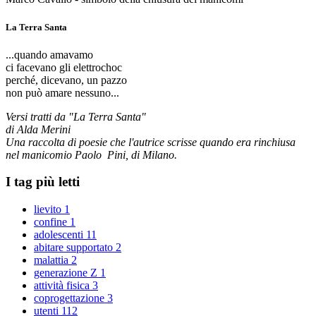
La Terra Santa
...quando amavamo
ci facevano gli elettrochoc
perché, dicevano, un pazzo
non può amare nessuno...
Versi tratti da "La Terra Santa"
di Alda Merini
Una raccolta di poesie che l'autrice scrisse quando era rinchiusa
nel manicomio Paolo Pini, di Milano.
I tag più letti
lievito
1
confine
1
adolescenti
11
abitare supportato
2
malattia
2
generazione Z
1
attività fisica
3
coprogettazione
3
utenti
112