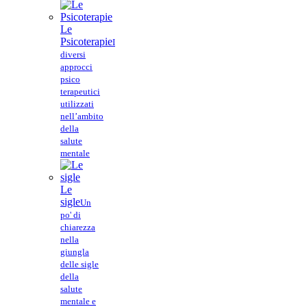
Le
Psicoterapie
I
diversi
approcci
psico
terapeutici
utilizzati
nell’ambito
della
salute
mentale
Le
sigle
Un
po' di
chiarezza
nella
giungla
delle sigle
della
salute
mentale e