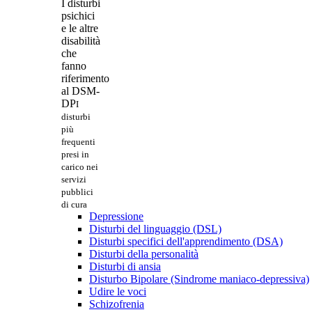
I disturbi
psichici
e le altre
disabilità
che
fanno
riferimento
al DSM-
DP
I
disturbi
più
frequenti
presi in
carico nei
servizi
pubblici
di cura
Depressione
Disturbi del linguaggio (DSL)
Disturbi specifici dell'apprendimento (DSA)
Disturbi della personalità
Disturbi di ansia
Disturbo Bipolare (Sindrome maniaco-depressiva)
Udire le voci
Schizofrenia