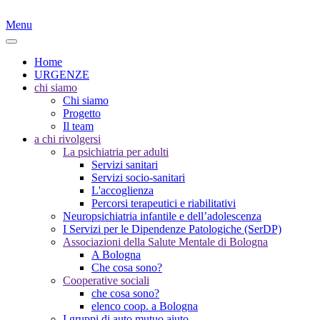
Menu
Home
URGENZE
chi siamo
Chi siamo
Progetto
Il team
a chi rivolgersi
La psichiatria per adulti
Servizi sanitari
Servizi socio-sanitari
L'accoglienza
Percorsi terapeutici e riabilitativi
Neuropsichiatria infantile e dell’adolescenza
I Servizi per le Dipendenze Patologiche (SerDP)
Associazioni della Salute Mentale di Bologna
A Bologna
Che cosa sono?
Cooperative sociali
che cosa sono?
elenco coop. a Bologna
I gruppi di auto mutuo aiuto