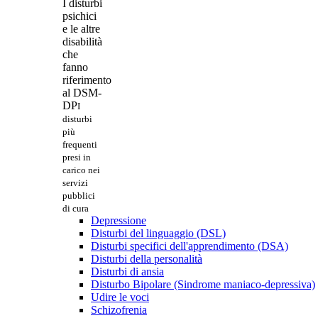
I disturbi
psichici
e le altre
disabilità
che
fanno
riferimento
al DSM-
DP
I
disturbi
più
frequenti
presi in
carico nei
servizi
pubblici
di cura
Depressione
Disturbi del linguaggio (DSL)
Disturbi specifici dell'apprendimento (DSA)
Disturbi della personalità
Disturbi di ansia
Disturbo Bipolare (Sindrome maniaco-depressiva)
Udire le voci
Schizofrenia