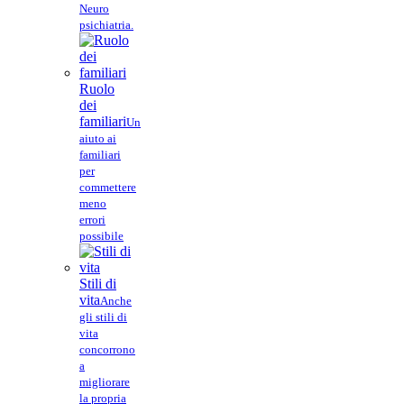
Neuro
psichiatria.
Ruolo
dei
familiari
Un
aiuto ai
familiari
per
commettere
meno
errori
possibile
Stili di
vita
Anche
gli stili di
vita
concorrono
a
migliorare
la propria