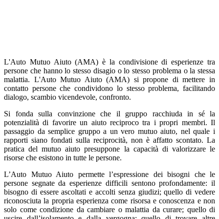
L'Auto Mutuo Aiuto (AMA) è la condivisione di esperienze tra
persone che hanno lo stesso disagio o lo stesso problema o la stessa
malattia. L'Auto Mutuo Aiuto (AMA) si propone di mettere in
contatto persone che condividono lo stesso problema, facilitando
dialogo, scambio vicendevole, confronto.
Si fonda sulla convinzione che il gruppo racchiuda in sé la
potenzialità di favorire un aiuto reciproco tra i propri membri. Il
passaggio da semplice gruppo a un vero mutuo aiuto, nel quale i
rapporti siano fondati sulla reciprocità, non è affatto scontato. La
pratica del mutuo aiuto presuppone la capacità di valorizzare le
risorse che esistono in tutte le persone.
L’Auto Mutuo Aiuto permette l’espressione dei bisogni che le
persone segnate da esperienze difficili sentono profondamente: il
bisogno di essere ascoltati e accolti senza giudizi; quello di vedere
riconosciuta la propria esperienza come risorsa e conoscenza e non
solo come condizione da cambiare o malattia da curare; quello di
uscire dall’isolamento e dalla vergogna; quello di trovare altre