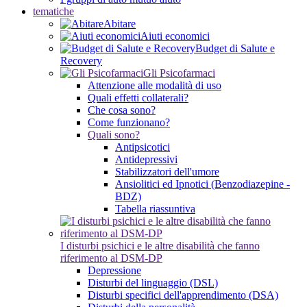
tematiche
Abitare
Aiuti economici
Budget di Salute e
Recovery
Gli Psicofarmaci
Attenzione alle modalità di uso
Quali effetti collaterali?
Che cosa sono?
Come funzionano?
Quali sono?
Antipsicotici
Antidepressivi
Stabilizzatori dell'umore
Ansiolitici ed Ipnotici (Benzodiazepine -
BDZ)
Tabella riassuntiva
I disturbi psichici e le altre disabilità che fanno
riferimento al DSM-DP
Depressione
Disturbi del linguaggio (DSL)
Disturbi specifici dell'apprendimento (DSA)