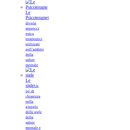
Le
Psicoterapie
I
diversi
approcci
psico
terapeutici
utilizzati
nell’ambito
della
salute
mentale
Le
sigle
Un
po' di
chiarezza
nella
giungla
delle sigle
della
salute
mentale e