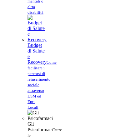
mentali o
altra
disabilità
Budget
di Salute
e
Recovery
Come
facilitare i
percorsi di
reinserimento
sociale
attraverso
DSM ed
Enti
Locali
Gli
Psicofarmaci
Tutte
le