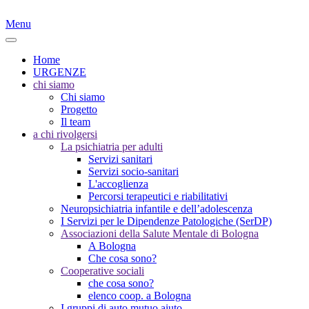
Menu
Home
URGENZE
chi siamo
Chi siamo
Progetto
Il team
a chi rivolgersi
La psichiatria per adulti
Servizi sanitari
Servizi socio-sanitari
L'accoglienza
Percorsi terapeutici e riabilitativi
Neuropsichiatria infantile e dell’adolescenza
I Servizi per le Dipendenze Patologiche (SerDP)
Associazioni della Salute Mentale di Bologna
A Bologna
Che cosa sono?
Cooperative sociali
che cosa sono?
elenco coop. a Bologna
I gruppi di auto mutuo aiuto