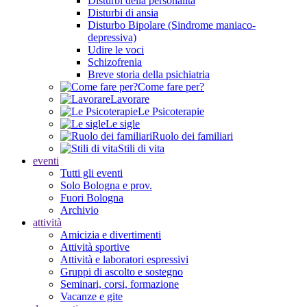
Disturbi della personalità
Disturbi di ansia
Disturbo Bipolare (Sindrome maniaco-
depressiva)
Udire le voci
Schizofrenia
Breve storia della psichiatria
Come fare per?
Lavorare
Le Psicoterapie
Le sigle
Ruolo dei familiari
Stili di vita
eventi
Tutti gli eventi
Solo Bologna e prov.
Fuori Bologna
Archivio
attività
Amicizia e divertimenti
Attività sportive
Attività e laboratori espressivi
Gruppi di ascolto e sostegno
Seminari, corsi, formazione
Vacanze e gite