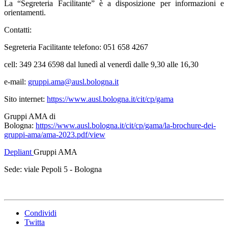
La “Segreteria Facilitante” è a disposizione per informazioni e
orientamenti.
Contatti:
Segreteria Facilitante telefono: 051 658 4267
cell: 349 234 6598 dal lunedì al venerdì dalle 9,30 alle 16,30
e-mail:
gruppi.ama@ausl.bologna.it
Sito internet:
https://www.ausl.bologna.it/cit/cp/gama
Gruppi AMA di
Bologna:
https://www.ausl.bologna.it/cit/cp/gama/la-brochure-dei-
gruppi-ama/ama-2023.pdf/view
Depliant
Gruppi AMA
Sede: viale Pepoli 5 - Bologna
Condividi
Twitta