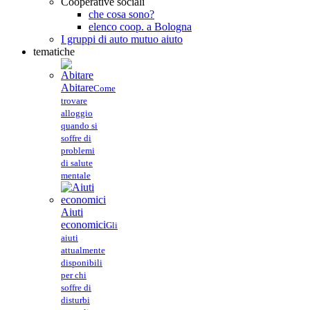
Cooperative sociali
che cosa sono?
elenco coop. a Bologna
I gruppi di auto mutuo aiuto
tematiche
Abitare
Come
trovare
alloggio
quando si
soffre di
problemi
di salute
mentale
Aiuti
economici
Gli
aiuti
attualmente
disponibili
per chi
soffre di
disturbi