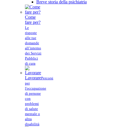
Breve storia della psichiatria
Come
fare per?
Le
risposte
alle tue
domande
all’interno
dei Servizi
Pubblici
di cura
Lavorare
Percorsi
per
l'occupazione
di persone
con
problemi
di salute
mentale o
altra
disabilità