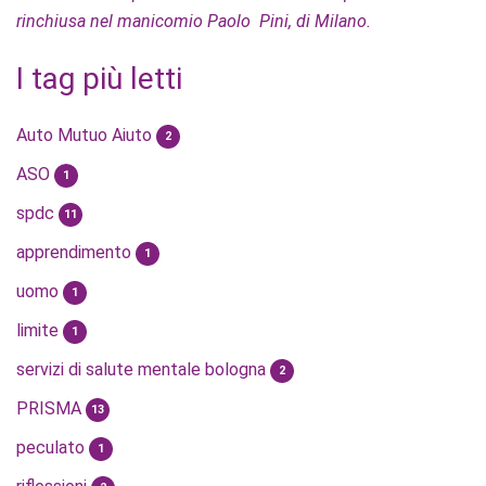
rinchiusa nel manicomio Paolo Pini, di Milano.
I tag più letti
Auto Mutuo Aiuto
2
ASO
1
spdc
11
apprendimento
1
uomo
1
limite
1
servizi di salute mentale bologna
2
PRISMA
13
peculato
1