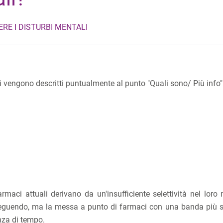
E I DISTURBI MENTALI
maci vengono descritti puntualmente al punto "Quali sono/ Più info"
farmaci attuali derivano da un'insufficiente selettività nel lor
oseguendo, ma la messa a punto di farmaci con una banda più st
nza di tempo.