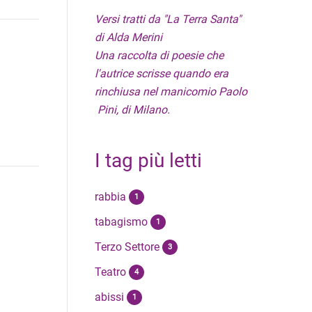
Versi tratti da "La Terra Santa"
di Alda Merini
Una raccolta di poesie che
l'autrice scrisse quando era
rinchiusa nel manicomio Paolo
Pini, di Milano.
I tag più letti
rabbia
1
tabagismo
1
Terzo Settore
3
Teatro
4
abissi
1