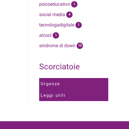
psicoeducativo
1
social media
4
tecnologadigitale
1
alcool
1
sindrome di down
10
Scorciatoie
Urgenze
Leggi utili