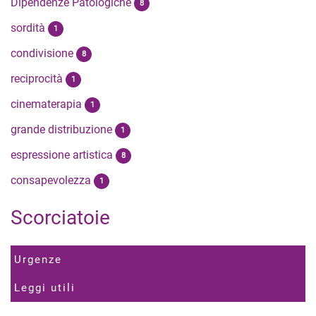
Dipendenze Patologiche
8
sordità
1
condivisione
8
reciprocità
1
cinematerapia
1
grande distribuzione
1
espressione artistica
8
consapevolezza
1
Scorciatoie
Urgenze
Leggi utili