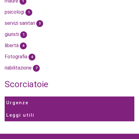
madre
1
psicologi
1
servizi sanitari
3
giuristi
1
libertà
4
Fotografia
4
riabilitazione
7
Scorciatoie
Urgenze
Leggi utili