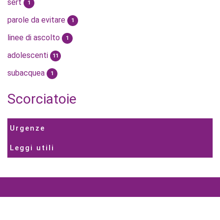
sert
1
parole da evitare
1
linee di ascolto
1
adolescenti
11
subacquea
1
Scorciatoie
Urgenze
Leggi utili