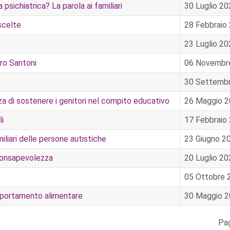
sichiatrica? La parola ai familiari
30 Luglio 2
scelte
28 Febbraio
23 Luglio 2
ro Santoni
06 Novembr
30 Settemb
nza di sostenere i genitori nel compito educativo
26 Maggio 
li
17 Febbraio
liari delle persone autistiche
23 Giugno 2
 consapevolezza
20 Luglio 2
05 Ottobre 
omportamento alimentare
30 Maggio 
Pag