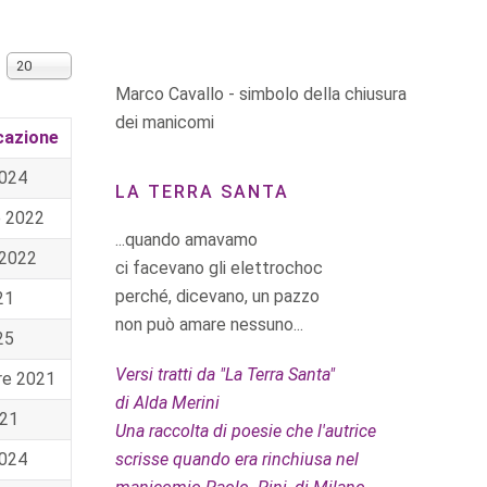
Visualizza n.
20
Marco Cavallo - simbolo della chiusura
dei manicomi
cazione
2024
LA TERRA SANTA
e 2022
...quando amavamo
 2022
ci facevano gli elettrochoc
perché, dicevano, un pazzo
21
non può amare nessuno...
25
Versi tratti da "La Terra Santa"
re 2021
di Alda Merini
021
Una raccolta di poesie che l'autrice
2024
scrisse quando era rinchiusa nel