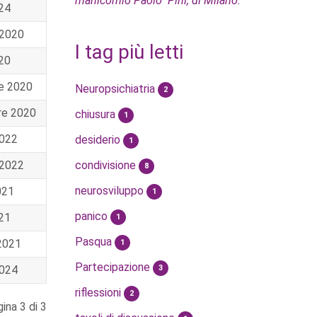
manicomio Paolo Pini, di Milano.
024
 2020
I tag più letti
020
e 2020
Neuropsichiatria
2
re 2020
chiusura
1
2022
desiderio
1
 2022
condivisione
8
neurosviluppo
021
1
panico
021
1
Pasqua
2021
1
Partecipazione
3
2024
riflessioni
2
ina 3 di 3