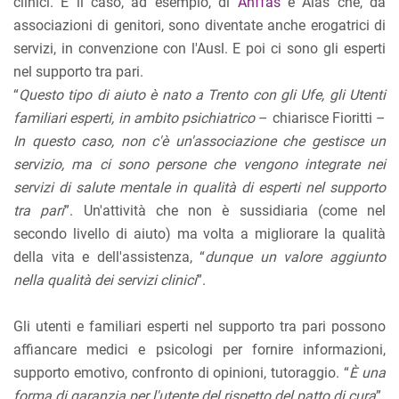
clinici. È il caso, ad esempio, di
Anffas
e Aias che, da
associazioni di genitori, sono diventate anche erogatrici di
servizi, in convenzione con l'Ausl. E poi ci sono gli esperti
nel supporto tra pari.
“
Questo tipo di aiuto è nato a Trento con gli Ufe, gli Utenti
familiari esperti, in ambito psichiatrico
– chiarisce Fioritti –
In questo caso, non c'è un'associazione che gestisce un
servizio, ma ci sono persone che vengono integrate nei
servizi di salute mentale in qualità di esperti nel supporto
tra pari
”. Un'attività che non è sussidiaria (come nel
secondo livello di aiuto) ma volta a migliorare la qualità
della vita e dell'assistenza, “
dunque un valore aggiunto
nella qualità dei servizi clinici
”.
Gli utenti e familiari esperti nel supporto tra pari possono
affiancare medici e psicologi per fornire informazioni,
supporto emotivo, confronto di opinioni, tutoraggio. “
È una
forma di garanzia per l'utente del rispetto del patto di cura
”.