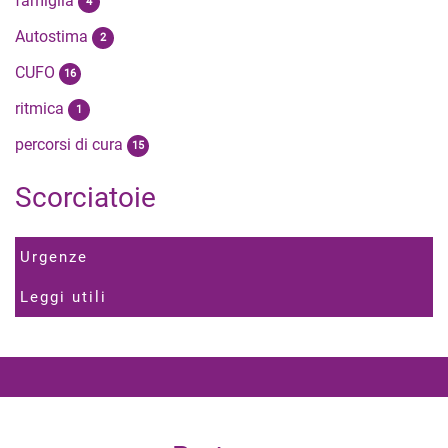
famiglia
4
Autostima
2
CUFO
16
ritmica
1
percorsi di cura
15
Scorciatoie
Urgenze
Leggi utili