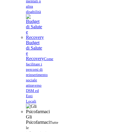
mentali o
altra
disabilità
Budget
di Salute
e
Recovery
Come
facilitare i
percorsi di
reinserimento
sociale
attraverso
DSM ed
Enti
Locali
Gli
Psicofarmaci
Tutte
le