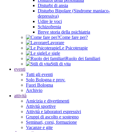
Disturbi della personalità
Disturbi di ansia
Disturbo Bipolare (Sindrome maniaco-
depressiva)
Udire le voci
Schizofrenia
Breve storia della psichiatria
Come fare per?
Lavorare
Le Psicoterapie
Le sigle
Ruolo dei familiari
Stili di vita
eventi
Tutti gli eventi
Solo Bologna e prov.
Fuori Bologna
Archivio
attività
Amicizia e divertimenti
Attività sportive
Attività e laboratori espressivi
Gruppi di ascolto e sostegno
Seminari, corsi, formazione
Vacanze e gite