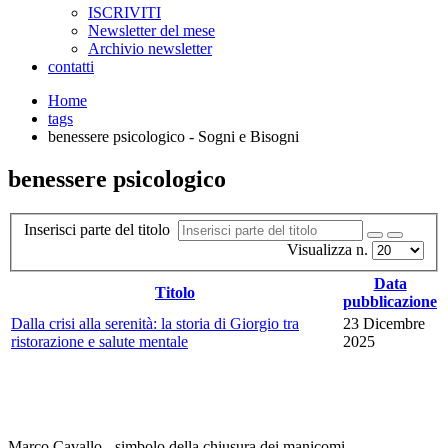
ISCRIVITI
Newsletter del mese
Archivio newsletter
contatti
Home
tags
benessere psicologico - Sogni e Bisogni
benessere psicologico
Inserisci parte del titolo
Visualizza n.
Data
Titolo
pubblicazione
Dalla crisi alla serenità: la storia di Giorgio tra
23 Dicembre
ristorazione e salute mentale
2025
Marco Cavallo - simbolo della chiusura dei manicomi