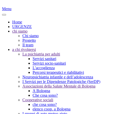
Menu
Home
URGENZE
chi siamo
Chi siamo
Progetto
Il team
a chi rivolgersi
La psichiatria per adulti
Servizi sanitari
Servizi socio-sanitari
L'accoglienza
Percorsi terapeutici e riabilitativi
Neuropsichiatria infantile e dell’adolescenza
I Servizi per le Dipendenze Patologiche (SerDP)
Associazioni della Salute Mentale di Bologna
A Bologna
Che cosa sono?
Cooperative sociali
che cosa sono?
elenco coop. a Bologna
I gruppi di auto mutuo aiuto