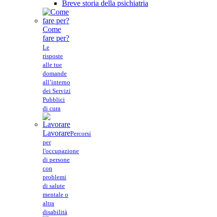
Breve storia della psichiatria
Come
fare per?
Le
risposte
alle tue
domande
all’interno
dei Servizi
Pubblici
di cura
Lavorare
Percorsi
per
l'occupazione
di persone
con
problemi
di salute
mentale o
altra
disabilità