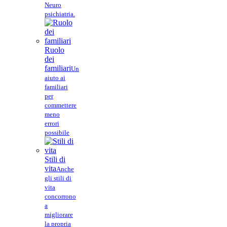
Neuro
psichiatria.
Ruolo
dei
familiari
Un
aiuto ai
familiari
per
commettere
meno
errori
possibile
Stili di
vita
Anche
gli stili di
vita
concorrono
a
migliorare
la propria