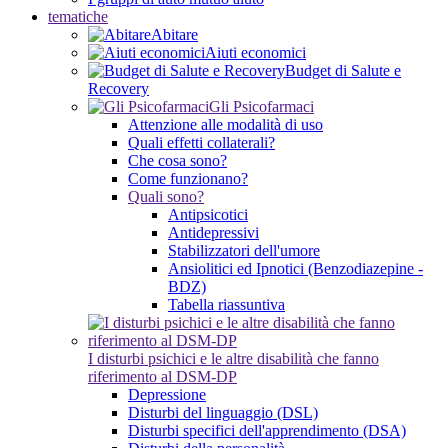
tematiche
Abitare
Aiuti economici
Budget di Salute e
Recovery
Gli Psicofarmaci
Attenzione alle modalità di uso
Quali effetti collaterali?
Che cosa sono?
Come funzionano?
Quali sono?
Antipsicotici
Antidepressivi
Stabilizzatori dell'umore
Ansiolitici ed Ipnotici (Benzodiazepine -
BDZ)
Tabella riassuntiva
I disturbi psichici e le altre disabilità che fanno
riferimento al DSM-DP
Depressione
Disturbi del linguaggio (DSL)
Disturbi specifici dell'apprendimento (DSA)