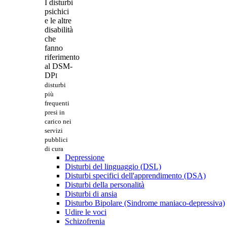
I disturbi
psichici
e le altre
disabilità
che
fanno
riferimento
al DSM-
DP
I
disturbi
più
frequenti
presi in
carico nei
servizi
pubblici
di cura
Depressione
Disturbi del linguaggio (DSL)
Disturbi specifici dell'apprendimento (DSA)
Disturbi della personalità
Disturbi di ansia
Disturbo Bipolare (Sindrome maniaco-depressiva)
Udire le voci
Schizofrenia