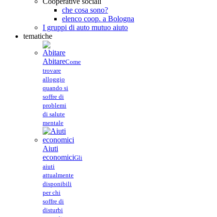
Cooperative sociali
che cosa sono?
elenco coop. a Bologna
I gruppi di auto mutuo aiuto
tematiche
Abitare
Come
trovare
alloggio
quando si
soffre di
problemi
di salute
mentale
Aiuti
economici
Gli
aiuti
attualmente
disponibili
per chi
soffre di
disturbi