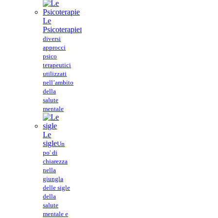
Le
Psicoterapie
I
diversi
approcci
psico
terapeutici
utilizzati
nell’ambito
della
salute
mentale
Le
sigle
Un
po' di
chiarezza
nella
giungla
delle sigle
della
salute
mentale e