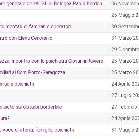
ttore generale dell'AUSL di Bologna Paolo Bordon
06 Novembr
25 Maggio 
 mentali, di familiari e operatori
30 Settemb
ontro con Elena Cerkvenič
31 Marzo 2
29 Dicembr
za. Incontro con lo psichiatra Giovanni Ruviero
25 Marzo 2
amiliari al Csm Porto-Saragozza
25 Marzo 2
iari e psichiatri
24 Aprile 20
27 Luglio 2
 aiuto sui disturbi borderline
27 Febbraio
cura?
24 Aprile 20
a voce di utenti, famiglie, psichiatri
31 Maggio 