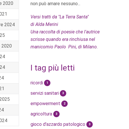
e 2020
non può amare nessuno...
2021
Versi tratti da "La Terra Santa"
di Alda Merini
re 2024
Una raccolta di poesie che l'autrice
025
scrisse quando era rinchiusa nel
e 2020
manicomio Paolo Pini, di Milano.
024
I tag più letti
024
24
ricordi
1
021
servizi sanitari
3
 2025
empowerment
2
24
agricoltura
3
2024
gioco d'azzardo patologico
3