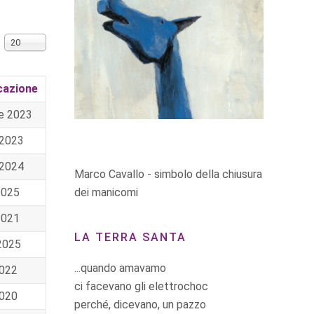
Visualizza n.
20
cazione
e 2023
 2023
 2024
Marco Cavallo - simbolo della chiusura
dei manicomi
2025
2021
LA TERRA SANTA
2025
...quando amavamo
2022
ci facevano gli elettrochoc
2020
perché, dicevano, un pazzo