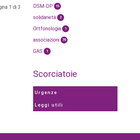
DSM-DP
ina 1 di 3
15
solidarietà
2
Ortfonologia
1
associazioni
70
GAS
1
Scorciatoie
Urgenze
Leggi utili