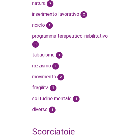
natura
7
inserimento lavorativo
2
riciclo
1
programma terapeutico-riabilitativo
3
tabagismo
1
razzismo
1
movimento
2
fragilità
7
solitudine mentale
1
diverso
1
Scorciatoie