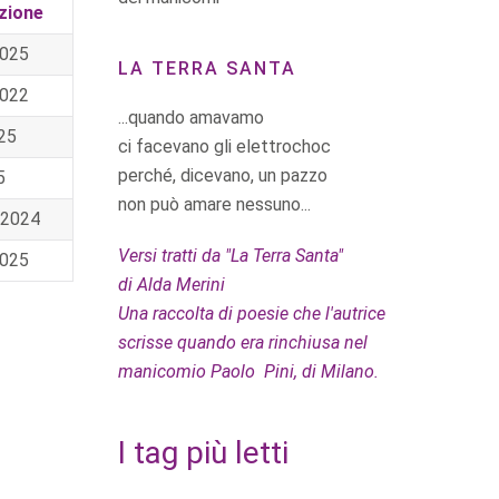
zione
2025
LA TERRA SANTA
2022
...quando amavamo
25
ci facevano gli elettrochoc
perché, dicevano, un pazzo
5
non può amare nessuno...
 2024
Versi tratti da "La Terra Santa"
2025
di Alda Merini
Una raccolta di poesie che l'autrice
scrisse quando era rinchiusa nel
manicomio Paolo Pini, di Milano.
I tag più letti