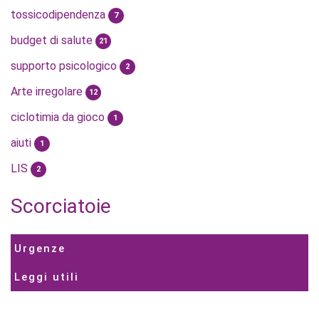
tossicodipendenza
7
budget di salute
21
supporto psicologico
2
Arte irregolare
12
ciclotimia da gioco
1
aiuti
1
LIS
2
Scorciatoie
Urgenze
Leggi utili