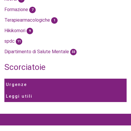
Formazione
7
Terapiearmacologiche
1
Hikikomori
9
spdc
11
Dipartimento di Salute Mentale
33
Scorciatoie
Urgenze
Leggi utili