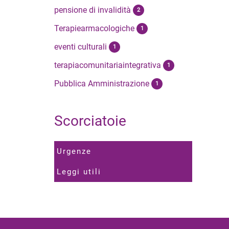
pensione di invalidità
2
Terapiearmacologiche
1
eventi culturali
1
terapiacomunitariaintegrativa
1
Pubblica Amministrazione
1
Scorciatoie
Urgenze
Leggi utili