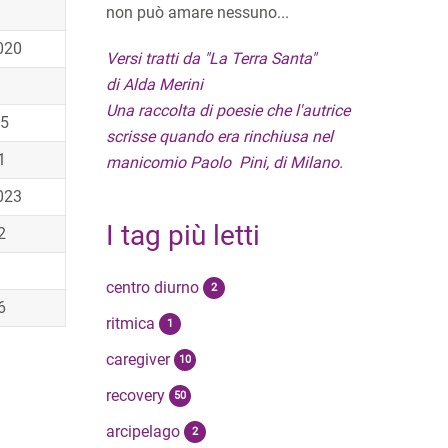
non può amare nessuno...
020
Versi tratti da "La Terra Santa"
di Alda Merini
Una raccolta di poesie che l'autrice
25
scrisse quando era rinchiusa nel
1
manicomio Paolo Pini, di Milano.
023
I tag più letti
2
centro diurno
2
6
ritmica
1
caregiver
10
recovery
50
arcipelago
2