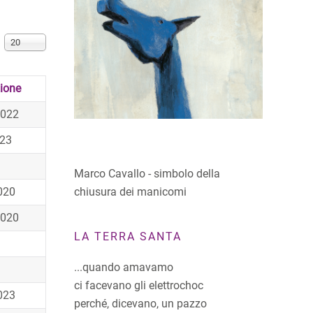
Visualizza n.
20
ione
2022
023
Marco Cavallo - simbolo della
chiusura dei manicomi
020
2020
LA TERRA SANTA
...quando amavamo
ci facevano gli elettrochoc
023
perché, dicevano, un pazzo