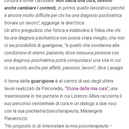
cultura a dover cambiare.
Non basta una cura, devono
anche cambiare i contesti,
in primis quello lavorativo perché
è ancora molto difficile per chi ha una diagnosi psichiatrica
trovare un lavoro”
, aggiunge la direttrice.
Un altro pregiudizio che fatica a indebolirsi è l'idea che chi
ha una diagnosi psichiatrica non possa stare meglio, che non
ci sia possibilità di guarigione,
“è quello che condanna alla
condizione di eterno paziente, dove nessuna persona con
una diagnosi psichiatrica potrà conquistarsi una vita in cui
ci sia posto anche per affetti, passioni, lavoro”
, dice Lasagni.
Il tema della
guarigione
è al centro di uno degli ultimi
lavori realizzati da Psicoradio, “
Storia della mia cura
”, una
trasmissione in tre puntate in cui Lorenzo Albini racconta il
suo percorso ventennale di cura in un dialogo a due voci
con la sua psichiatra/psicoterapeuta, Mariangela
Pierantozzi.
“Ho proposto io di intervistare la mia psicoterapeuta –