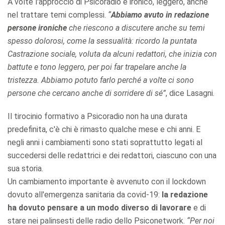
A volte l'approccio di Psicoradio è ironico, leggero, anche
nel trattare temi complessi.
“
Abbiamo avuto in redazione
persone ironiche
che riescono a discutere anche su temi
spesso dolorosi, come la sessualità: ricordo la puntata
Castrazione sociale, voluta da alcuni redattori, che inizia con
battute e tono leggero, per poi far trapelare anche la
tristezza. Abbiamo potuto farlo perché a volte ci sono
persone che cercano anche di sorridere di sé”
, dice Lasagni.
Il tirocinio formativo a Psicoradio non ha una durata
predefinita, c'è chi è rimasto qualche mese e chi anni. E
negli anni i cambiamenti sono stati soprattutto legati al
succedersi delle redattrici e dei redattori, ciascuno con una
sua storia.
Un cambiamento importante è avvenuto con il lockdown
dovuto all'emergenza sanitaria da covid-19:
la redazione
ha dovuto pensare a un modo diverso di lavorare
e di
stare nei palinsesti delle radio dello Psiconetwork.
“Per noi