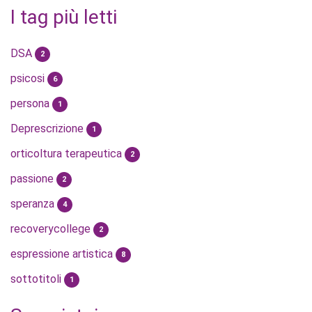
I tag più letti
DSA
2
psicosi
6
persona
1
Deprescrizione
1
orticoltura terapeutica
2
passione
2
speranza
4
recoverycollege
2
espressione artistica
8
sottotitoli
1