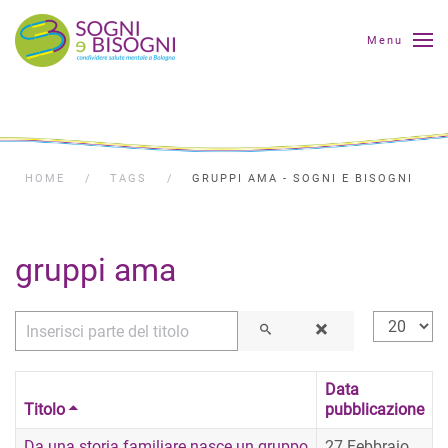
Menu
HOME
TAGS
GRUPPI AMA - SOGNI E BISOGNI
gruppi ama
Inserisci parte del titolo
Visualizza
Data
Titolo
pubblicazione
Da una storia familiare nasce un gruppo
27 Febbraio