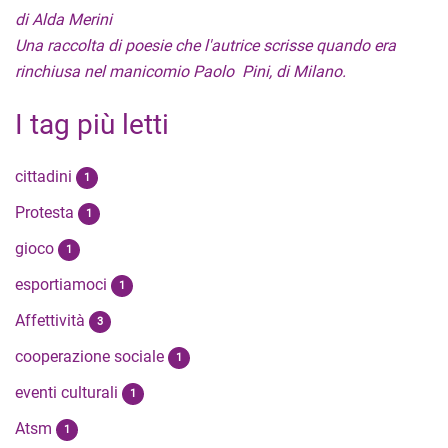
di Alda Merini
Una raccolta di poesie che l'autrice scrisse quando era
rinchiusa nel manicomio Paolo Pini, di Milano.
I tag più letti
cittadini
1
Protesta
1
gioco
1
esportiamoci
1
Affettività
3
cooperazione sociale
1
eventi culturali
1
Atsm
1