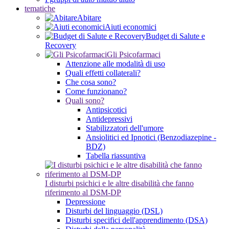
tematiche
Abitare
Aiuti economici
Budget di Salute e
Recovery
Gli Psicofarmaci
Attenzione alle modalità di uso
Quali effetti collaterali?
Che cosa sono?
Come funzionano?
Quali sono?
Antipsicotici
Antidepressivi
Stabilizzatori dell'umore
Ansiolitici ed Ipnotici (Benzodiazepine -
BDZ)
Tabella riassuntiva
I disturbi psichici e le altre disabilità che fanno
riferimento al DSM-DP
Depressione
Disturbi del linguaggio (DSL)
Disturbi specifici dell'apprendimento (DSA)