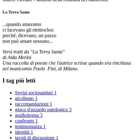
La Terra Santa
...quando amavamo
ci facevano gli elettrochoc
perché, dicevano, un pazzo
non può amare nessuno...
Versi tratti da "La Terra Santa"
di Alda Merini
Una raccolta di poesie che l'autrice scrisse quando era rinchiusa
nel manicomio Paolo Pini, di Milano.
I tag più letti
Sevizi sociosanitari
1
alcolismo
1
raccomandazioni
1
gioco d'azzardo patologico
3
auslbologna
3
confronto
1
testimonianza
1
identità
1
tavoli di discussione
1