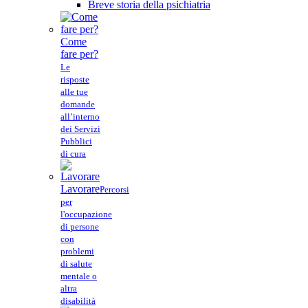
Breve storia della psichiatria
Come
fare per?
Le
risposte
alle tue
domande
all’interno
dei Servizi
Pubblici
di cura
Lavorare
Percorsi
per
l'occupazione
di persone
con
problemi
di salute
mentale o
altra
disabilità