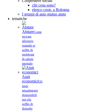
Cooperative sociali
che cosa sono?
elenco coop. a Bologna
I gruppi di auto mutuo aiuto
tematiche
Abitare
Come
trovare
alloggio
quando si
soffre di
problemi
di salute
mentale
Aiuti
economici
Gli
aiuti
attualmente
disponibili
per chi
soffre di
disturbi