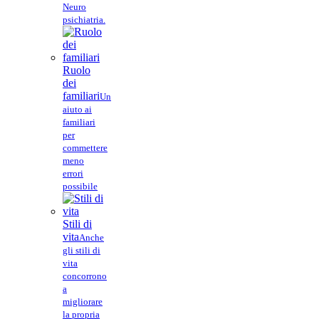
Neuro
psichiatria.
Ruolo
dei
familiari
Un
aiuto ai
familiari
per
commettere
meno
errori
possibile
Stili di
vita
Anche
gli stili di
vita
concorrono
a
migliorare
la propria