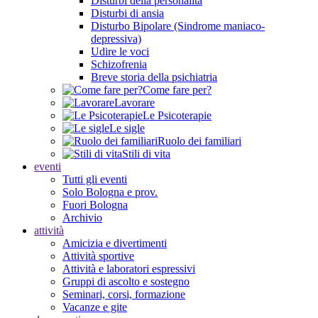
Disturbi della personalità
Disturbi di ansia
Disturbo Bipolare (Sindrome maniaco-
depressiva)
Udire le voci
Schizofrenia
Breve storia della psichiatria
Come fare per?
Lavorare
Le Psicoterapie
Le sigle
Ruolo dei familiari
Stili di vita
eventi
Tutti gli eventi
Solo Bologna e prov.
Fuori Bologna
Archivio
attività
Amicizia e divertimenti
Attività sportive
Attività e laboratori espressivi
Gruppi di ascolto e sostegno
Seminari, corsi, formazione
Vacanze e gite