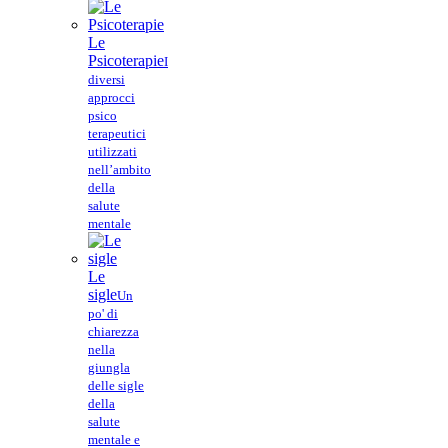
Le
Psicoterapie
I
diversi
approcci
psico
terapeutici
utilizzati
nell’ambito
della
salute
mentale
Le
sigle
Un
po' di
chiarezza
nella
giungla
delle sigle
della
salute
mentale e