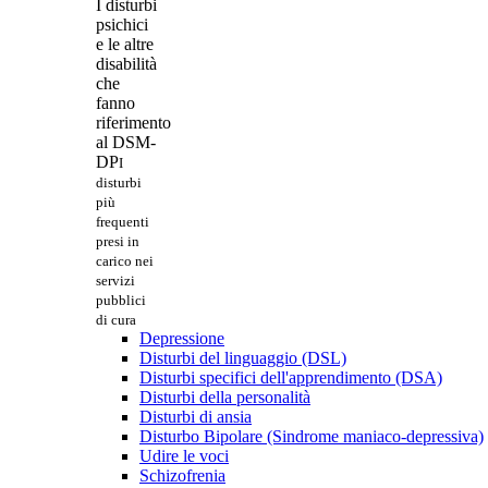
I disturbi
psichici
e le altre
disabilità
che
fanno
riferimento
al DSM-
DP
I
disturbi
più
frequenti
presi in
carico nei
servizi
pubblici
di cura
Depressione
Disturbi del linguaggio (DSL)
Disturbi specifici dell'apprendimento (DSA)
Disturbi della personalità
Disturbi di ansia
Disturbo Bipolare (Sindrome maniaco-depressiva)
Udire le voci
Schizofrenia