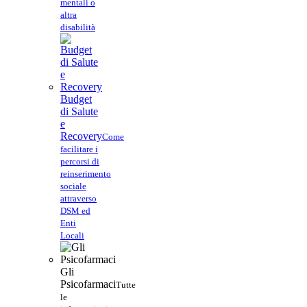
mentali o
altra
disabilità
Budget
di Salute
e
Recovery
Come
facilitare i
percorsi di
reinserimento
sociale
attraverso
DSM ed
Enti
Locali
Gli
Psicofarmaci
Tutte
le