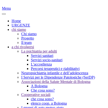
Menu
Home
URGENZE
chi siamo
Chi siamo
Progetto
Il team
a chi rivolgersi
La psichiatria per adulti
Servizi sanitari
Servizi socio-sanitari
L'accoglienza
Percorsi terapeutici e riabilitativi
Neuropsichiatria infantile e dell’adolescenza
I Servizi per le Dipendenze Patologiche (SerDP)
Associazioni della Salute Mentale di Bologna
A Bologna
Che cosa sono?
Cooperative sociali
che cosa sono?
elenco coop. a Bologna
I gruppi di auto mutuo aiuto