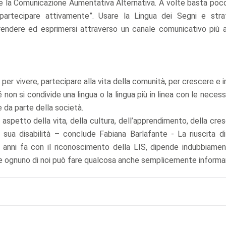
IS e la Comunicazione Aumentativa Alternativa. A volte basta poc
partecipare attivamente”. Usare la Lingua dei Segni e stra
endere ed esprimersi attraverso un canale comunicativo più 
ei per vivere, partecipare alla vita della comunità, per crescere e 
on si condivide una lingua o la lingua più in linea con le necess
 da parte della società.
i aspetto della vita, della cultura, dell’apprendimento, della cre
 sua disabilità – conclude Fabiana Barlafante - La riuscita d
 anni fa con il riconoscimento della LIS, dipende indubbiamen
he ognuno di noi può fare qualcosa anche semplicemente informa