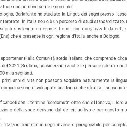
catrice con persone sorde e non solo.
ologna, Barlafante ha studiato la Lingua dei segni presso l'asso
 interprete. In Italia non c'è un percorso di studi standardizzato,
ali si può sostenere un esame. I corsi sono organizzati da enti,
(Ens) che è presente in ogni regione d'Italia, anche a Bologna.
i appartenenti alla Comunità sorda italiana, che comprende circa
ia nel 2021. Si stima, considerando anche le persone udenti, che 
100 mila segnanti.
primi anni di vita non possono acquisire naturalmente la lingua
omunicazione e sviluppato una lingua che sfrutta il senso inte
ificandoli con il termine “sordomuti” oltre che offensivo, il loro
ulazione della voce derivano dal deficit uditivo e per questo mo
.
 l’italiano tradotto in segni invece è paragonabile per comple