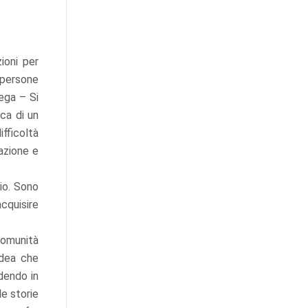
ioni per
 persone
iega – Si
rca di un
fficoltà
zazione e
rio. Sono
cquisire
Comunità
idea che
ndendo in
le storie