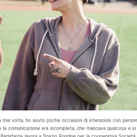
 a mia volta, ho avuto poche occasioni di interazioni con perso
he la comunicazione era incompleta, che mancava qualcosa e io
na Barlafante lavora a Spazio Rondine per la cooperativa Società