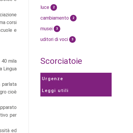
luce
2
ciazione
cambiamento
2
 ma corsi
musei
3
 scuole e
uditori di voci
3
Scorciatoie
 40 mila
la Lingua
Urgenze
 parlata
Leggi utili
gro cioè
 apparato
tivo per
ssità ed