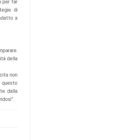
o per far
tegie di
adatto a
imparare.
ità della
scita non
i questo
te dalla
ndosi”.