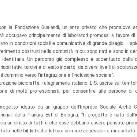
 con la Fondazione Gualandi, un ente privato che promuove az
. “Mi occupavo principalmente di laboratori promossi a favore di
ovano in condizioni sociali e comunicative di grande disagio – sp
iferimento costruiti nella comunità in cui sono nati e sono in ce
e identitaria. Un percorso già complesso e accentuato dalla di
bilitativi tardivi e di esito incerto, da diversi livelli di scolariz
l cammino verso l’integrazione e l’inclusione sociale”.
arazione biciclette, falegnameria, italiano, LIS, uscite sul territo
ione di molti professionisti, per consentire alle persone di a
progetto ideato da un gruppo dell’Impresa Sociale Archè 
unali della Pianura Est di Bologna. “Il progetto è nato dall'
me sia un diritto di tutti e che esse debbano essere pensate pre
tato nelle biblioteche letture animate accessibili e raccontato 