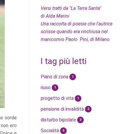
Versi tratti da "La Terra Santa"
di Alda Merini
Una raccolta di poesie che l'autrice
scrisse quando era rinchiusa nel
manicomio Paolo Pini, di Milano.
I tag più letti
Piano di zona
1
riuso
1
progetto di vita
1
pensione di invalidità
2
ne sorde
disturbo bipolare
3
 non ero
Socialità
6
 Dolce e