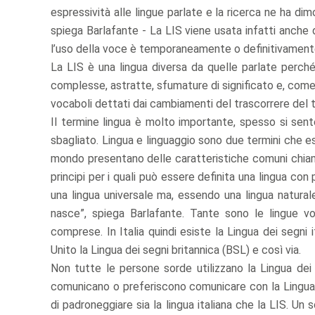
espressività alle lingue parlate e la ricerca ne ha di
spiega Barlafante - La LIS viene usata infatti anche 
l’uso della voce è temporaneamente o definitivamente
La LIS è una lingua diversa da quelle parlate perché
complesse, astratte, sfumature di significato e, com
vocaboli dettati dai cambiamenti del trascorrere del
Il termine lingua è molto importante, spesso si sente
sbagliato. Lingua e linguaggio sono due termini che es
mondo presentano delle caratteristiche comuni chiama
principi per i quali può essere definita una lingua con
una lingua universale ma, essendo una lingua naturale
nasce”, spiega Barlafante. Tante sono le lingue voca
comprese. In Italia quindi esiste la Lingua dei segni 
Unito la Lingua dei segni britannica (BSL) e così via.
Non tutte le persone sorde utilizzano la Lingua dei Se
comunicano o preferiscono comunicare con la Lingua
di padroneggiare sia la lingua italiana che la LIS. U