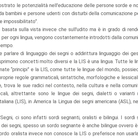
mostrato le potenzialità nell'educazione delle persone sorde e n
da bambini e persone udenti con disturbi della comunicazione per
 impossibilitato”.
 basata sulla vista invece che sull'udito ma è in grado di rend
e per ogni lingua, vengono costantemente introdotti dalla comuni
 tempo.
 parlare di linguaggio dei segni o addirittura linguaggio dei ge
primono concetti molto diversi e la LIS è una lingua. Tutte le l
te “principi” e la LIS, come tutte le lingue del mondo, possiede
 proprie regole grammaticali, sintattiche, morfologiche e lessical
, trova le sue radici nel contesto, nella cultura e nella comuni
li, altrettante sono le lingue dei segni, dialetti o varianti r
italiana (LIS), in America la Lingua dei segni americana (ASL), 
gni, ci sono infatti sordi segnanti, oralisti e bilingui. I sordi
 dei segni, spesso un sordo segnante è anche bilingue ovvero 
n sordo oralista invece non conosce la LIS o preferisce non usar