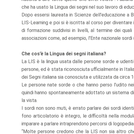
che ha usato la Lingua dei segni nel suo lavoro di edu
Dopo essersi laureata in Scienze dell'educazione a B
LIS-Learning e poi si è iscritta al corso per diventare
di formazione suddivisi in livelli, al termine dei qu
associazioni come, ad esempio, l'Ente nazionale sordi 
Che cos’è la Lingua dei segni italiana?
La LIS è la lingua usata dalle persone sorde e udent
persone, ed è stata riconosciuta ufficialmente in Ital
dei Segni italiana sia conosciuta e utilizzata da circa 
Le persone nate sorde o che hanno perso l’udito nei 
quindi hanno spontaneamente adottato un sistema di c
la vista.
I sordi non sono muti, è errato parlare dei sordi ident
fono articolatorio è integro, le difficoltà nella mod
imparare a parlare intraprendono percorsi di logopedia
“Molte persone credono che la LIS non sia altro che