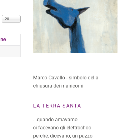
Visualizza n.
20
one
Marco Cavallo - simbolo della
chiusura dei manicomi
LA TERRA SANTA
...quando amavamo
ci facevano gli elettrochoc
perché, dicevano, un pazzo