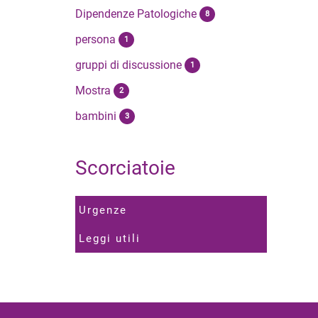
Dipendenze Patologiche
8
persona
1
gruppi di discussione
1
Mostra
2
bambini
3
Scorciatoie
Urgenze
Leggi utili