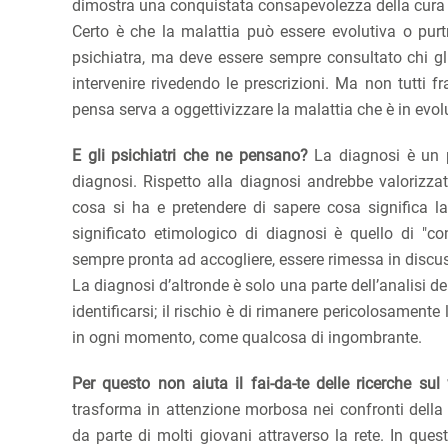
dimostra una conquistata consapevolezza della cura 
Certo è che la malattia può essere evolutiva o purtr
psichiatra, ma deve essere sempre consultato chi gli
intervenire rivedendo le prescrizioni. Ma non tutti 
pensa serva a oggettivizzare la malattia che è in evol
E gli psichiatri che ne pensano?
La diagnosi è un p
diagnosi. Rispetto alla diagnosi andrebbe valorizzat
cosa si ha e pretendere di sapere cosa significa l
significato etimologico di diagnosi è quello di "c
sempre pronta ad accogliere, essere rimessa in discus
La diagnosi d’altronde è solo una parte dell’analisi 
identificarsi; il rischio è di rimanere pericolosamente
in ogni momento, come qualcosa di ingombrante.
Per questo non aiuta il fai-da-te delle ricerche sul
trasforma in attenzione morbosa nei confronti della 
da parte di molti giovani attraverso la rete. In qu