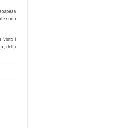
 sospesa
nte sono
 visto i
re, della