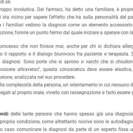
di sé.
oppo involutiva. Dei farmaci, ha detto una familiare, è propre
 sta vicino per sapere l’effetto che ha sulla personalità del pa
fra i familiari vedono la diagnosi come un elemento accessorio.
uzione, fornire un punto fermo dal quale iniziare a operare con la
rocesso che non finisce mai, anche per chi si dichiara allerg
o il rapporto e il dialogo biunivoco fra paziente e terapeuta. 
a diagnosi. Sono porte che si aprono o varchi che si chiudon
onoscere attraverso", questa conoscenza deve essere elastica,
sione, analizzata nel suo procedere.
della complessità della persona, un orientamento in cui nessuno 
 legati al proprio male, viverlo con rassegnazione e farlo essere
 web
delle tante persone che hanno spesso già una diagnosi
propria condizione, come altrettanto nocive sono le autodiagno
esto caso comunicare la diagnosi da parte di un esperto fissa 