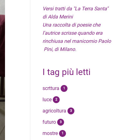
Versi tratti da "La Terra Santa"
di Alda Merini
Una raccolta di poesie che
l'autrice scrisse quando era
rinchiusa nel manicomio Paolo
Pini, di Milano.
I tag più letti
scrttura
1
luce
2
agricoltura
3
futuro
3
mostre
1