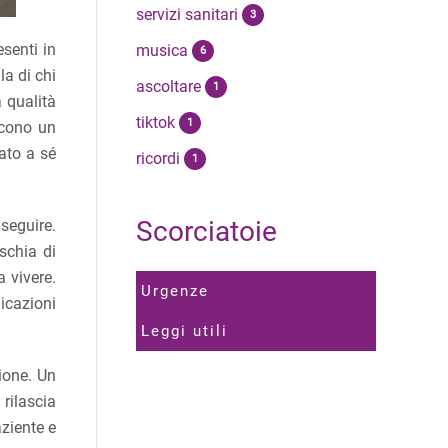
servizi sanitari
3
senti in
musica
6
la di chi
ascoltare
1
a qualità
tiktok
1
scono un
iato a sé
ricordi
1
Scorciatoie
 seguire.
schia di
a vivere.
Urgenze
icazioni
Leggi utili
ione. Un
rilascia
ziente e