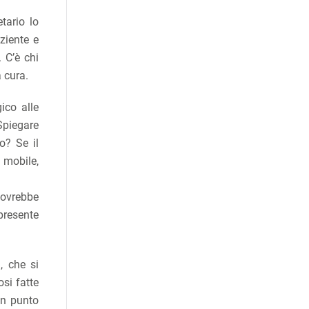
tario lo
ziente e
 C’è chi
 cura.
ico alle
Spiegare
o? Se il
 mobile,
dovrebbe
 presente
, che si
si fatte
un punto