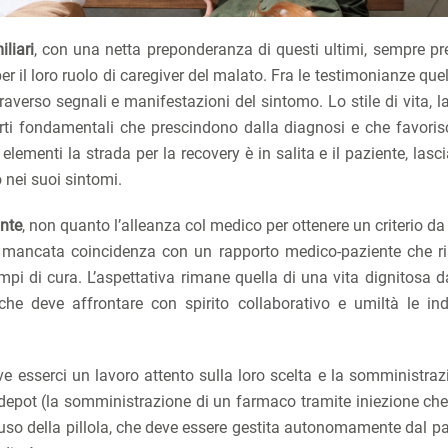
liari
, con una netta preponderanza di questi ultimi, sempre pre
er il loro ruolo di caregiver del malato. Fra le testimonianze quel
raverso segnali e manifestazioni del sintomo. Lo stile di vita, l
parti fondamentali che prescindono dalla diagnosi e che favori
ementi la strada per la recovery è in salita e il paziente, lasc
 nei suoi sintomi.
ante
, non quanto l’alleanza col medico per ottenere un criterio da
a mancata coincidenza con un rapporto medico-paziente che ri
mpi di cura. L’aspettativa rimane quella di una vita dignitosa d
che deve affrontare con spirito collaborativo e umiltà le ind
ve esserci un lavoro attento sulla loro scelta e la somministraz
depot (la somministrazione di un farmaco tramite iniezione che 
uso della pillola, che deve essere gestita autonomamente dal pa