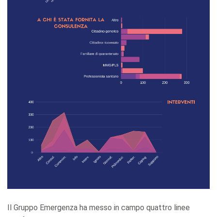
Il Gruppo Emergenza ha messo in campo quattro linee