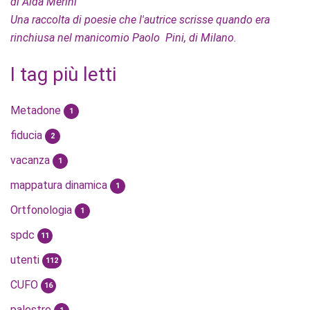
di Alda Merini
Una raccolta di poesie che l'autrice scrisse quando era
rinchiusa nel manicomio Paolo Pini, di Milano.
I tag più letti
Metadone
1
fiducia
2
vacanza
1
mappatura dinamica
1
Ortfonologia
1
spdc
11
utenti
112
CUFO
16
palestre