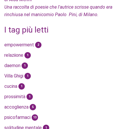
Una raccolta di poesie che l'autrice scrisse quando era
rinchiusa nel manicomio Paolo Pini, di Milano.
I tag più letti
empowerment
2
relaziione
1
daemon
1
Villa Ghigi
1
cucina
1
prossimità
1
accoglienza
5
psicofarmaci
13
solitudine mentale
1