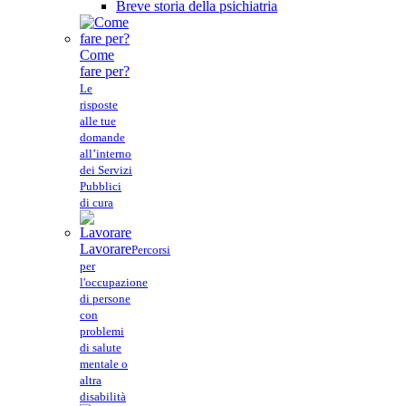
Breve storia della psichiatria
Come
fare per?
Le
risposte
alle tue
domande
all’interno
dei Servizi
Pubblici
di cura
Lavorare
Percorsi
per
l'occupazione
di persone
con
problemi
di salute
mentale o
altra
disabilità