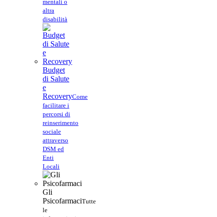
mentali o
altra
disabilità
Budget
di Salute
e
Recovery
Come
facilitare i
percorsi di
reinserimento
sociale
attraverso
DSM ed
Enti
Locali
Gli
Psicofarmaci
Tutte
le