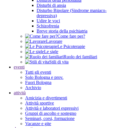
Disturbi della personalità
Disturbi di ansia
Disturbo Bipolare (Sindrome maniaco-
depressiva)
Udire le voci
Schizofrenia
Breve storia della psichiatria
Come fare per?
Lavorare
Le Psicoterapie
Le sigle
Ruolo dei familiari
Stili di vita
eventi
Tutti gli eventi
Solo Bologna e prov.
Fuori Bologna
Archivio
attività
Amicizia e divertimenti
Attività sportive
Attività e laboratori espressivi
Gruppi di ascolto e sostegno
Seminari, corsi, formazione
Vacanze e gite