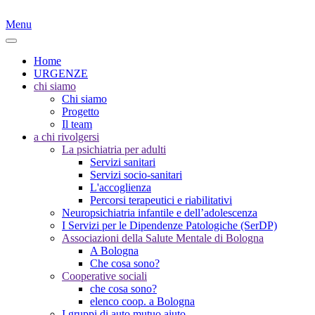
Menu
Home
URGENZE
chi siamo
Chi siamo
Progetto
Il team
a chi rivolgersi
La psichiatria per adulti
Servizi sanitari
Servizi socio-sanitari
L'accoglienza
Percorsi terapeutici e riabilitativi
Neuropsichiatria infantile e dell’adolescenza
I Servizi per le Dipendenze Patologiche (SerDP)
Associazioni della Salute Mentale di Bologna
A Bologna
Che cosa sono?
Cooperative sociali
che cosa sono?
elenco coop. a Bologna
I gruppi di auto mutuo aiuto