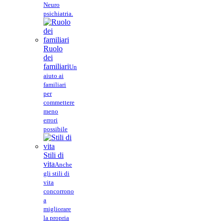
Neuro
psichiatria.
Ruolo
dei
familiari
Un
aiuto ai
familiari
per
commettere
meno
errori
possibile
Stili di
vita
Anche
gli stili di
vita
concorrono
a
migliorare
la propria