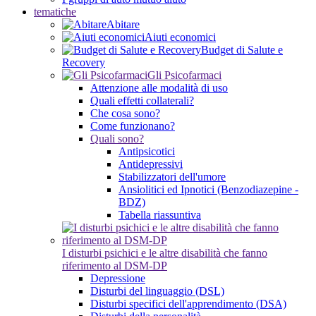
tematiche
Abitare
Aiuti economici
Budget di Salute e
Recovery
Gli Psicofarmaci
Attenzione alle modalità di uso
Quali effetti collaterali?
Che cosa sono?
Come funzionano?
Quali sono?
Antipsicotici
Antidepressivi
Stabilizzatori dell'umore
Ansiolitici ed Ipnotici (Benzodiazepine -
BDZ)
Tabella riassuntiva
I disturbi psichici e le altre disabilità che fanno
riferimento al DSM-DP
Depressione
Disturbi del linguaggio (DSL)
Disturbi specifici dell'apprendimento (DSA)