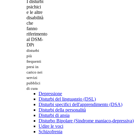
I disturbi
psichici
e le altre
disabilità
che
fanno
riferimento
al DSM-
DP
I
disturbi
più
frequenti
presi in
carico nei
servizi
pubblici
di cura
Depressione
Disturbi del linguaggio (DSL)
Disturbi specifici dell'apprendimento (DSA)
Disturbi della personalità
Disturbi di ansia
Disturbo Bipolare (Sindrome maniaco-depressiva)
Udire le voci
Schizofrenia