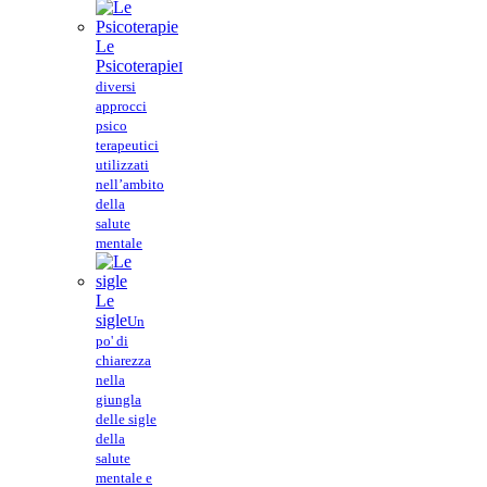
Le
Psicoterapie
I
diversi
approcci
psico
terapeutici
utilizzati
nell’ambito
della
salute
mentale
Le
sigle
Un
po' di
chiarezza
nella
giungla
delle sigle
della
salute
mentale e