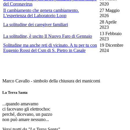
del Coronavirus
2020
Il cambiamento che genera cambiamento.
27 Maggio
L'esperienza del Laboratorio Loop
2026
28 Aprile
La solitudine dei caregiver familiari
2023
13 Febbraio
La solitudine, è uscito Il Nuovo Faro di Gennaio
2023
Solitudine ma anche reti di vicinato. A tu per tu con
19 Dicembre
Eugenio Rossi del Csm di S. Pietro in Casale
2024
Marco Cavallo - simbolo della chiusura dei manicomi
La Terra Santa
...quando amavamo
ci facevano gli elettrochoc
perché, dicevano, un pazzo
non può amare nessuno...
Versi tratti da "La Terra Santa"