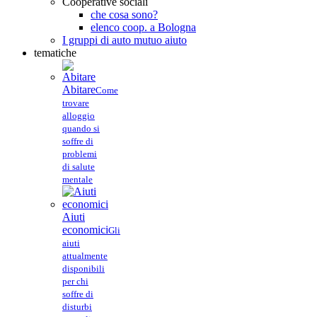
Cooperative sociali
che cosa sono?
elenco coop. a Bologna
I gruppi di auto mutuo aiuto
tematiche
Abitare
Come
trovare
alloggio
quando si
soffre di
problemi
di salute
mentale
Aiuti
economici
Gli
aiuti
attualmente
disponibili
per chi
soffre di
disturbi