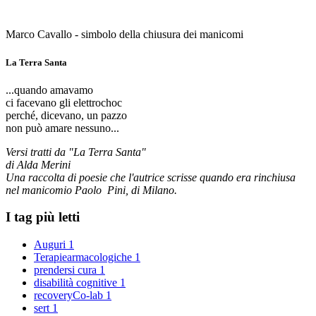
Marco Cavallo - simbolo della chiusura dei manicomi
La Terra Santa
...quando amavamo
ci facevano gli elettrochoc
perché, dicevano, un pazzo
non può amare nessuno...
Versi tratti da "La Terra Santa"
di Alda Merini
Una raccolta di poesie che l'autrice scrisse quando era rinchiusa
nel manicomio Paolo Pini, di Milano.
I tag più letti
Auguri
1
Terapiearmacologiche
1
prendersi cura
1
disabilità cognitive
1
recoveryCo-lab
1
sert
1