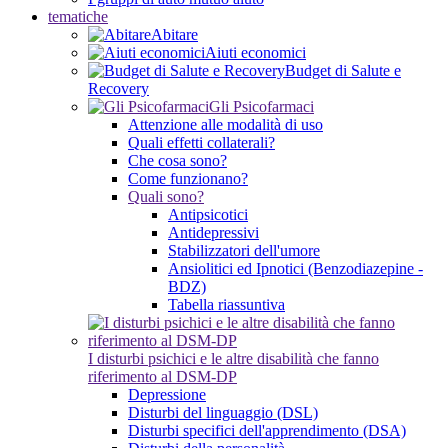
tematiche
Abitare
Aiuti economici
Budget di Salute e
Recovery
Gli Psicofarmaci
Attenzione alle modalità di uso
Quali effetti collaterali?
Che cosa sono?
Come funzionano?
Quali sono?
Antipsicotici
Antidepressivi
Stabilizzatori dell'umore
Ansiolitici ed Ipnotici (Benzodiazepine -
BDZ)
Tabella riassuntiva
I disturbi psichici e le altre disabilità che fanno
riferimento al DSM-DP
Depressione
Disturbi del linguaggio (DSL)
Disturbi specifici dell'apprendimento (DSA)