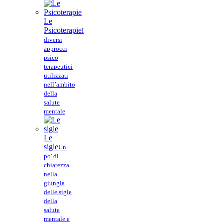
Le
Psicoterapie
I
diversi
approcci
psico
terapeutici
utilizzati
nell’ambito
della
salute
mentale
Le
sigle
Un
po' di
chiarezza
nella
giungla
delle sigle
della
salute
mentale e