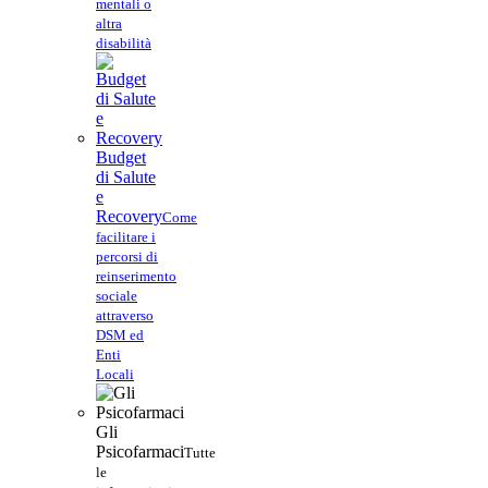
mentali o
altra
disabilità
Budget
di Salute
e
Recovery
Come
facilitare i
percorsi di
reinserimento
sociale
attraverso
DSM ed
Enti
Locali
Gli
Psicofarmaci
Tutte
le