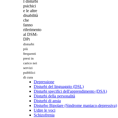
I disturbi
psichici
e le altre
disabilità
che
fanno
riferimento
al DSM-
DP
I
disturbi
più
frequenti
presi in
carico nei
servizi
pubblici
di cura
Depressione
Disturbi del linguaggio (DSL)
Disturbi specifici dell'apprendimento (DSA)
Disturbi della personalità
Disturbi di ansia
Disturbo Bipolare (Sindrome maniaco-depressiva)
Udire le voci
Schizofrenia