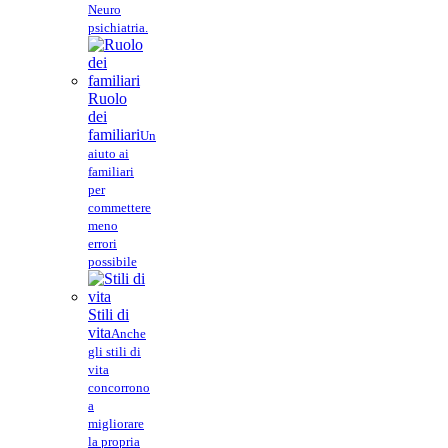
Neuro
psichiatria.
Ruolo
dei
familiari
Un
aiuto ai
familiari
per
commettere
meno
errori
possibile
Stili di
vita
Anche
gli stili di
vita
concorrono
a
migliorare
la propria