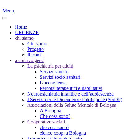
Menu
Home
URGENZE
chi siamo
Chi siamo
Progetto
Il team
a chi rivolgersi
La psichiatria per adulti
Servizi sanitari
Servizi socio-sanitari
L'accoglienza
Percorsi terapeutici e riabilitativi
Neuropsichiatria infantile e dell’adolescenza
I Servizi per le Dipendenze Patologiche (SerDP)
Associazioni della Salute Mentale di Bologna
A Bologna
Che cosa sono?
Cooperative sociali
che cosa sono?
elenco coop. a Bologna
I gruppi di auto mutuo aiuto