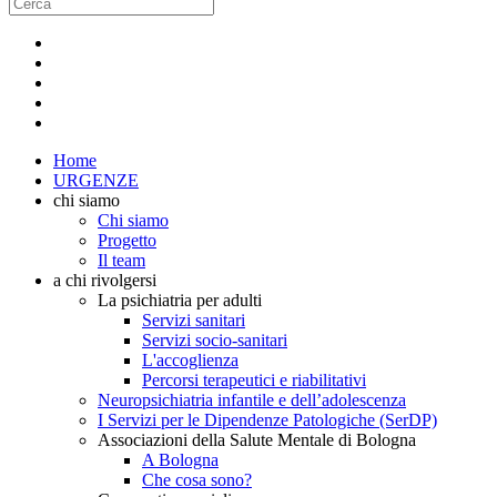
Home
URGENZE
chi siamo
Chi siamo
Progetto
Il team
a chi rivolgersi
La psichiatria per adulti
Servizi sanitari
Servizi socio-sanitari
L'accoglienza
Percorsi terapeutici e riabilitativi
Neuropsichiatria infantile e dell’adolescenza
I Servizi per le Dipendenze Patologiche (SerDP)
Associazioni della Salute Mentale di Bologna
A Bologna
Che cosa sono?