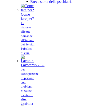
Breve storia della psichiatria
Come
fare per?
Le
risposte
alle tue
domande
all’interno
dei Servizi
Pubblici
di cura
Lavorare
Percorsi
per
l'occupazione
di persone
con
problemi
di salute
mentale o
altra
disabilità