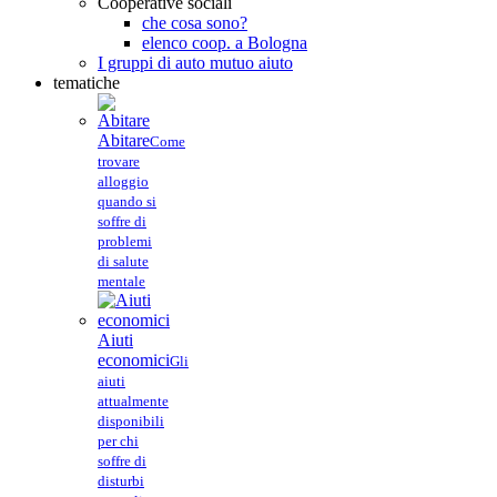
Cooperative sociali
che cosa sono?
elenco coop. a Bologna
I gruppi di auto mutuo aiuto
tematiche
Abitare
Come
trovare
alloggio
quando si
soffre di
problemi
di salute
mentale
Aiuti
economici
Gli
aiuti
attualmente
disponibili
per chi
soffre di
disturbi