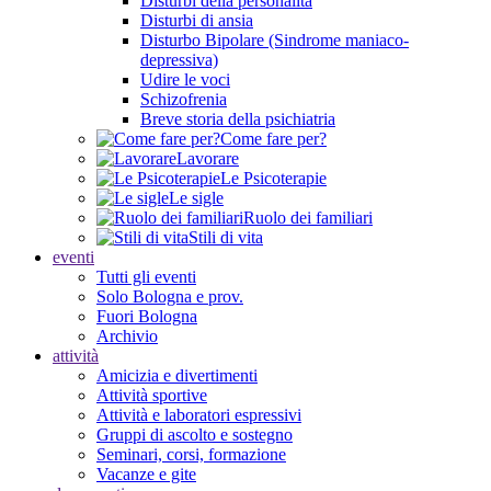
Disturbi della personalità
Disturbi di ansia
Disturbo Bipolare (Sindrome maniaco-
depressiva)
Udire le voci
Schizofrenia
Breve storia della psichiatria
Come fare per?
Lavorare
Le Psicoterapie
Le sigle
Ruolo dei familiari
Stili di vita
eventi
Tutti gli eventi
Solo Bologna e prov.
Fuori Bologna
Archivio
attività
Amicizia e divertimenti
Attività sportive
Attività e laboratori espressivi
Gruppi di ascolto e sostegno
Seminari, corsi, formazione
Vacanze e gite