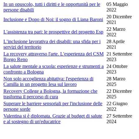
In un opuscolo, tutti i diritti e le opportunità per le
05 Maggio
persone disabili
2022
20 Dicembre
Inclusione e Dopo di Noi: il sogno di Liana Baroni
2021
22 Marzo
L'assistenza tra pari: le prospettive del progetto Esp
2022
L’inclusione lavorativa dei disabili: una sfida per i
28 Aprile
servizi del territorio
2021
La recovery attraverso l'arte. L'esperienza del CSM
21 Settembre
Borgo Reno
2023
La salute mentale a scuola: esperienze e strumenti a
24 Ottobre
confronto a Bologna
2023
Non solo accoglienza abitativa: l'esperienza di
28 Marzo
Camilla in un progetto Iesa sul lavoro
2025
Recovery College a Bologna, la formazione che
22 Dicembre
trasforma il percorso di cura
2025
Superare le barriere sensoriali per l'inclusione delle
22 Giugno
persone sorde
2022
Valentina si è diplomata. Grazie al budget di salute
27 Settembre
e al sostegno di un'educatrice
2024