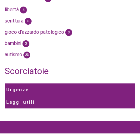
libertà
4
scrittura
6
gioco d'azzardo patologico
3
bambini
3
autismo
23
Scorciatoie
Urgenze
Leggi utili