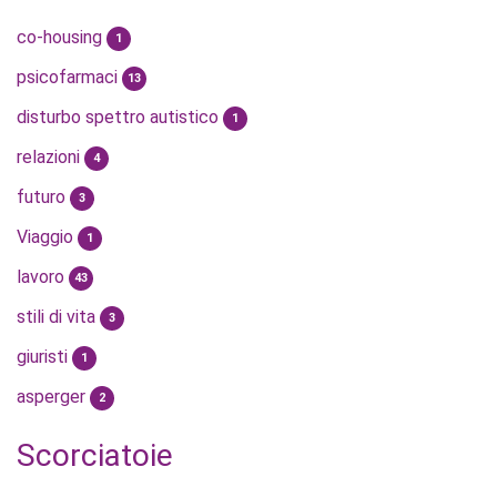
co-housing
1
psicofarmaci
13
disturbo spettro autistico
1
relazioni
4
futuro
3
Viaggio
1
lavoro
43
stili di vita
3
giuristi
1
asperger
2
Scorciatoie