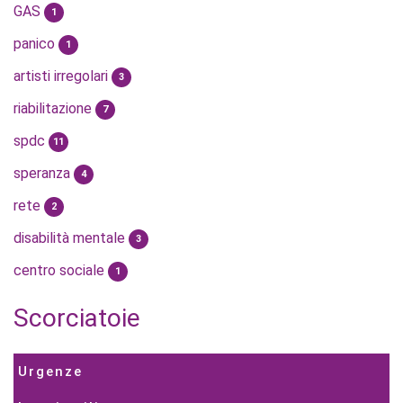
GAS
1
panico
1
artisti irregolari
3
riabilitazione
7
spdc
11
speranza
4
rete
2
disabilità mentale
3
centro sociale
1
Scorciatoie
Urgenze