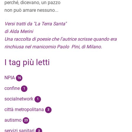
perché, dicevano, un pazzo
non può amare nessuno...
Versi tratti da "La Terra Santa"
di Alda Merini
Una raccolta di poesie che l'autrice scrisse quando era
rinchiusa nel manicomio Paolo Pini, di Milano.
I tag più letti
NPIA
16
confine
1
socialnetwork
1
città metropolitana
3
autismo
23
servizi sanitari
3