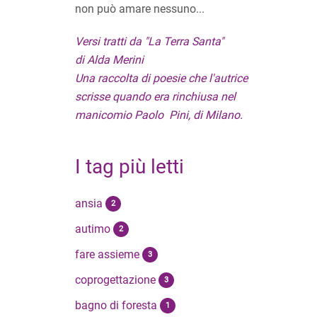
non può amare nessuno...
Versi tratti da "La Terra Santa"
di Alda Merini
Una raccolta di poesie che l'autrice
scrisse quando era rinchiusa nel
manicomio Paolo Pini, di Milano.
I tag più letti
ansia
2
autimo
2
fare assieme
3
coprogettazione
3
bagno di foresta
1