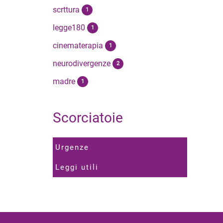
scrttura
1
legge180
1
cinematerapia
1
neurodivergenze
2
madre
1
Scorciatoie
Urgenze
Leggi utili