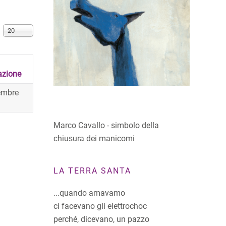
Visualizza n.
20
azione
embre
Marco Cavallo - simbolo della
chiusura dei manicomi
LA TERRA SANTA
...quando amavamo
ci facevano gli elettrochoc
perché, dicevano, un pazzo