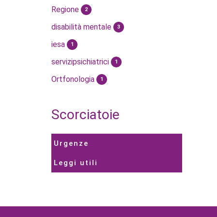
Regione
2
disabilità mentale
3
iesa
1
servizipsichiatrici
1
Ortfonologia
1
Scorciatoie
Urgenze
Leggi utili