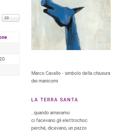
Visualizza n.
20
ione
20
Marco Cavallo - simbolo della chiusura
dei manicomi
LA TERRA SANTA
...quando amavamo
ci facevano gli elettrochoc
perché, dicevano, un pazzo