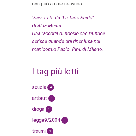
non può amare nessuno...
Versi tratti da "La Terra Santa"
di Alda Merini
Una raccolta di poesie che l'autrice
scrisse quando era rinchiusa nel
manicomio Paolo Pini, di Milano.
I tag più letti
scuola
4
artbrut
1
droga
1
legge9/2004
1
traumi
1