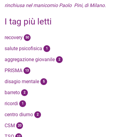
rinchiusa nel manicomio Paolo Pini, di Milano.
I tag più letti
recovery
50
salute psicofisica
1
aggregazione giovanile
2
PRISMA
13
disagio mentale
5
barreto
2
ricordi
1
centro diurno
2
CSM
20
TSO
12