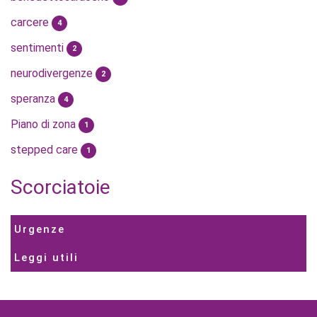
carcere
4
sentimenti
2
neurodivergenze
2
speranza
4
Piano di zona
1
stepped care
1
Scorciatoie
Urgenze
Leggi utili