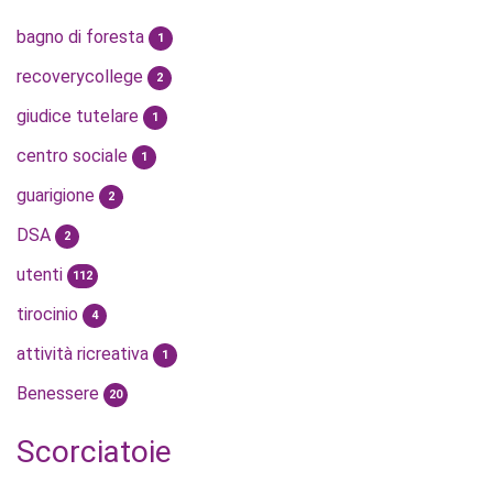
bagno di foresta
1
recoverycollege
2
giudice tutelare
1
centro sociale
1
guarigione
2
DSA
2
utenti
112
tirocinio
4
attività ricreativa
1
Benessere
20
Scorciatoie