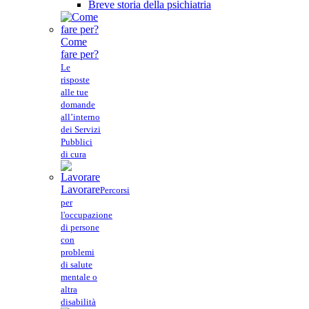
Breve storia della psichiatria
Come
fare per?
Le
risposte
alle tue
domande
all’interno
dei Servizi
Pubblici
di cura
Lavorare
Percorsi
per
l'occupazione
di persone
con
problemi
di salute
mentale o
altra
disabilità