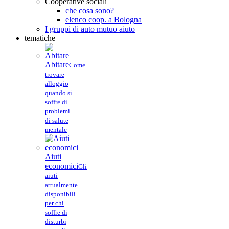
Cooperative sociali
che cosa sono?
elenco coop. a Bologna
I gruppi di auto mutuo aiuto
tematiche
Abitare
Come
trovare
alloggio
quando si
soffre di
problemi
di salute
mentale
Aiuti
economici
Gli
aiuti
attualmente
disponibili
per chi
soffre di
disturbi