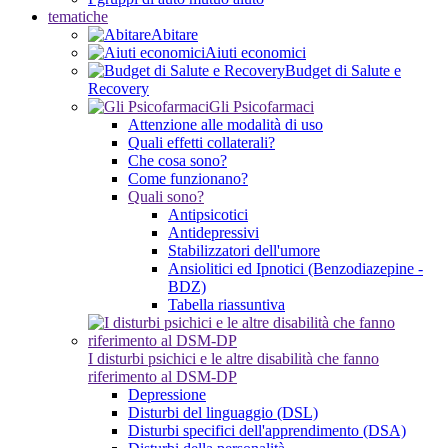
tematiche
Abitare
Aiuti economici
Budget di Salute e
Recovery
Gli Psicofarmaci
Attenzione alle modalità di uso
Quali effetti collaterali?
Che cosa sono?
Come funzionano?
Quali sono?
Antipsicotici
Antidepressivi
Stabilizzatori dell'umore
Ansiolitici ed Ipnotici (Benzodiazepine -
BDZ)
Tabella riassuntiva
I disturbi psichici e le altre disabilità che fanno
riferimento al DSM-DP
Depressione
Disturbi del linguaggio (DSL)
Disturbi specifici dell'apprendimento (DSA)