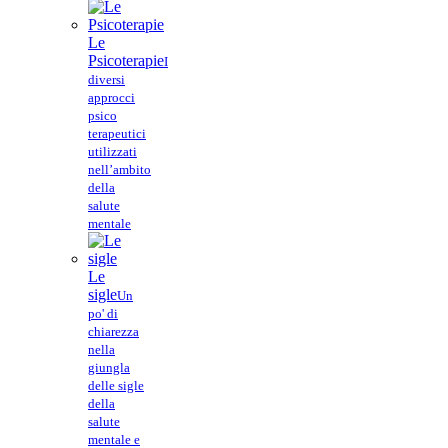
Le
Psicoterapie
I
diversi
approcci
psico
terapeutici
utilizzati
nell’ambito
della
salute
mentale
Le
sigle
Un
po' di
chiarezza
nella
giungla
delle sigle
della
salute
mentale e