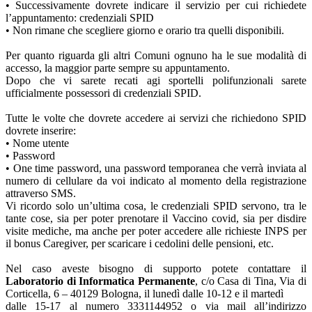
• Successivamente dovrete indicare il servizio per cui richiedete
l’appuntamento: credenziali SPID
• Non rimane che scegliere giorno e orario tra quelli disponibili.
Per quanto riguarda gli altri Comuni ognuno ha le sue modalità di
accesso, la maggior parte sempre su appuntamento.
Dopo che vi sarete recati agi sportelli polifunzionali sarete
ufficialmente possessori di credenziali SPID.
Tutte le volte che dovrete accedere ai servizi che richiedono SPID
dovrete inserire:
• Nome utente
• Password
• One time password, una password temporanea che verrà inviata al
numero di cellulare da voi indicato al momento della registrazione
attraverso SMS.
Vi ricordo solo un’ultima cosa, le credenziali SPID servono, tra le
tante cose, sia per poter prenotare il Vaccino covid, sia per disdire
visite mediche, ma anche per poter accedere alle richieste INPS per
il bonus Caregiver, per scaricare i cedolini delle pensioni, etc.
Nel caso aveste bisogno di supporto potete contattare il
Laboratorio di Informatica Permanente
, c/o Casa di Tina, Via di
Corticella, 6 – 40129 Bologna, il lunedì dalle 10-12 e il martedì
dalle 15-17 al numero 3331144952 o via mail all’indirizzo