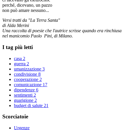
perché, dicevano, un pazzo
non può amare nessuno...
Versi tratti da "La Terra Santa"
di Alda Merini
Una raccolta di poesie che l'autrice scrisse quando era rinchiusa
nel manicomio Paolo Pini, di Milano.
I tag più letti
casa
2
guerra
2
umanizzazione
3
condivisione
8
cooperazione
2
comunicazione
17
dipendenze
6
sentimenti
2
guarigione
2
budget di salute
21
Scorciatoie
Urgenze