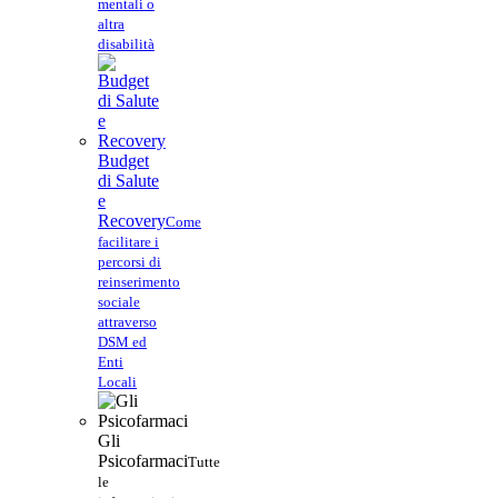
mentali o
altra
disabilità
Budget
di Salute
e
Recovery
Come
facilitare i
percorsi di
reinserimento
sociale
attraverso
DSM ed
Enti
Locali
Gli
Psicofarmaci
Tutte
le