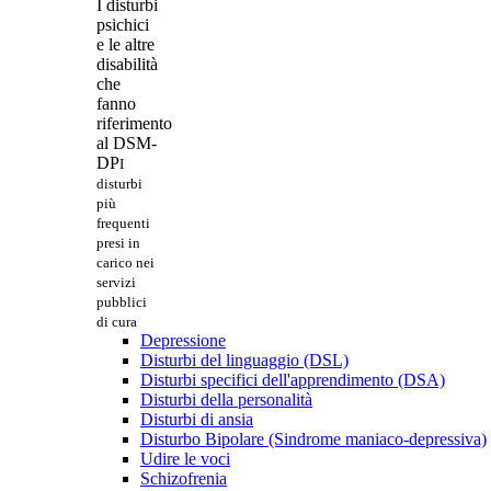
I disturbi
psichici
e le altre
disabilità
che
fanno
riferimento
al DSM-
DP
I
disturbi
più
frequenti
presi in
carico nei
servizi
pubblici
di cura
Depressione
Disturbi del linguaggio (DSL)
Disturbi specifici dell'apprendimento (DSA)
Disturbi della personalità
Disturbi di ansia
Disturbo Bipolare (Sindrome maniaco-depressiva)
Udire le voci
Schizofrenia