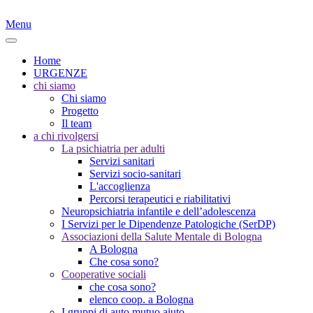
Menu
Home
URGENZE
chi siamo
Chi siamo
Progetto
Il team
a chi rivolgersi
La psichiatria per adulti
Servizi sanitari
Servizi socio-sanitari
L'accoglienza
Percorsi terapeutici e riabilitativi
Neuropsichiatria infantile e dell’adolescenza
I Servizi per le Dipendenze Patologiche (SerDP)
Associazioni della Salute Mentale di Bologna
A Bologna
Che cosa sono?
Cooperative sociali
che cosa sono?
elenco coop. a Bologna
I gruppi di auto mutuo aiuto