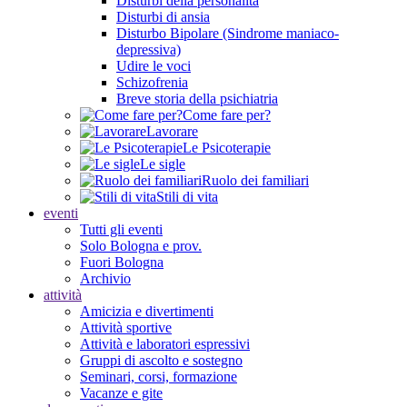
Disturbi della personalità
Disturbi di ansia
Disturbo Bipolare (Sindrome maniaco-
depressiva)
Udire le voci
Schizofrenia
Breve storia della psichiatria
Come fare per?
Lavorare
Le Psicoterapie
Le sigle
Ruolo dei familiari
Stili di vita
eventi
Tutti gli eventi
Solo Bologna e prov.
Fuori Bologna
Archivio
attività
Amicizia e divertimenti
Attività sportive
Attività e laboratori espressivi
Gruppi di ascolto e sostegno
Seminari, corsi, formazione
Vacanze e gite