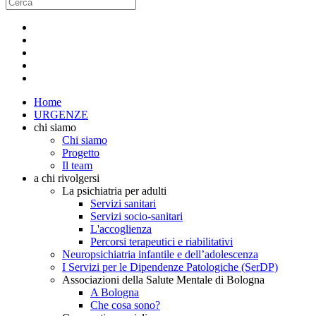
Home
URGENZE
chi siamo
Chi siamo
Progetto
Il team
a chi rivolgersi
La psichiatria per adulti
Servizi sanitari
Servizi socio-sanitari
L'accoglienza
Percorsi terapeutici e riabilitativi
Neuropsichiatria infantile e dell’adolescenza
I Servizi per le Dipendenze Patologiche (SerDP)
Associazioni della Salute Mentale di Bologna
A Bologna
Che cosa sono?