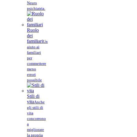
Neuro
psichiatria.
Ruolo
dei
familiari
Un
aiuto ai
familiari
per
commettere
meno
errori
possibile
Stili di
vita
Anche
gli stili di
vita
concorrono
a
migliorare
la propria