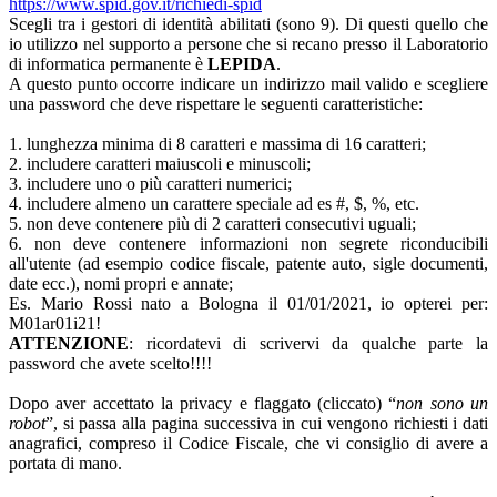
https://www.spid.gov.it/richiedi-spid
Scegli tra i gestori di identità abilitati (sono 9). Di questi quello che
io utilizzo nel supporto a persone che si recano presso il Laboratorio
di informatica permanente è
LEPIDA
.
A questo punto occorre indicare un indirizzo mail valido e scegliere
una password che deve rispettare le seguenti caratteristiche:
1. lunghezza minima di 8 caratteri e massima di 16 caratteri;
2. includere caratteri maiuscoli e minuscoli;
3. includere uno o più caratteri numerici;
4. includere almeno un carattere speciale ad es #, $, %, etc.
5. non deve contenere più di 2 caratteri consecutivi uguali;
6. non deve contenere informazioni non segrete riconducibili
all'utente (ad esempio codice fiscale, patente auto, sigle documenti,
date ecc.), nomi propri e annate;
Es. Mario Rossi nato a Bologna il 01/01/2021, io opterei per:
M01ar01i21!
ATTENZIONE
: ricordatevi di scrivervi da qualche parte la
password che avete scelto!!!!
Dopo aver accettato la privacy e flaggato (cliccato) “
non sono un
robot
”, si passa alla pagina successiva in cui vengono richiesti i dati
anagrafici, compreso il Codice Fiscale, che vi consiglio di avere a
portata di mano.