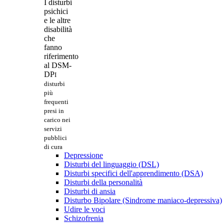
I disturbi
psichici
e le altre
disabilità
che
fanno
riferimento
al DSM-
DP
I
disturbi
più
frequenti
presi in
carico nei
servizi
pubblici
di cura
Depressione
Disturbi del linguaggio (DSL)
Disturbi specifici dell'apprendimento (DSA)
Disturbi della personalità
Disturbi di ansia
Disturbo Bipolare (Sindrome maniaco-depressiva)
Udire le voci
Schizofrenia