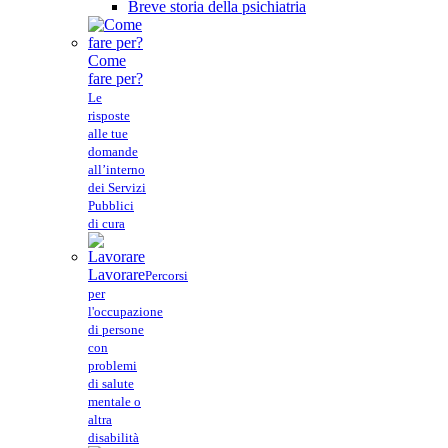
Breve storia della psichiatria
Come
fare per?
Le
risposte
alle tue
domande
all’interno
dei Servizi
Pubblici
di cura
Lavorare
Percorsi
per
l'occupazione
di persone
con
problemi
di salute
mentale o
altra
disabilità