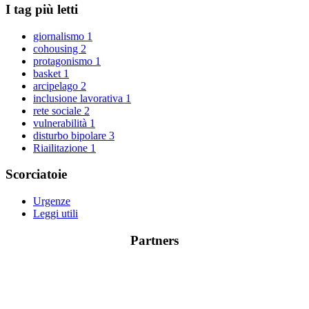
I tag più letti
giornalismo
1
cohousing
2
protagonismo
1
basket
1
arcipelago
2
inclusione lavorativa
1
rete sociale
2
vulnerabilità
1
disturbo bipolare
3
Riailitazione
1
Scorciatoie
Urgenze
Leggi utili
Partners