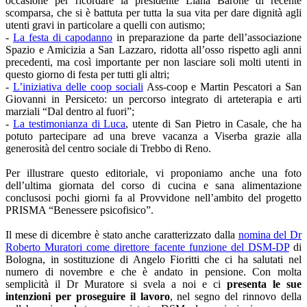
occasione per ricordare la presidente Liana Barone di recente
scomparsa, che si è battuta per tutta la sua vita per dare dignità agli
utenti gravi in particolare a quelli con autismo;
-
La festa di capodanno
in preparazione da parte dell’associazione
Spazio e Amicizia a San Lazzaro, ridotta all’osso rispetto agli anni
precedenti, ma così importante per non lasciare soli molti utenti in
questo giorno di festa per tutti gli altri;
-
L’iniziativa delle coop sociali
Ass-coop e Martin Pescatori a San
Giovanni in Persiceto: un percorso integrato di arteterapia e arti
marziali “Dal dentro al fuori”;
-
La testimonianza di Luca
, utente di San Pietro in Casale, che ha
potuto partecipare ad una breve vacanza a Viserba grazie alla
generosità del centro sociale di Trebbo di Reno.
Per illustrare questo editoriale, vi proponiamo anche una foto
dell’ultima giornata del corso di cucina e sana alimentazione
conclusosi pochi giorni fa al Provvidone nell’ambito del progetto
PRISMA “Benessere psicofisico”.
Il mese di dicembre è stato anche caratterizzato dalla
nomina del Dr
Roberto Muratori come direttore facente funzione del DSM-DP
di
Bologna, in sostituzione di Angelo Fioritti che ci ha salutati nel
numero di novembre e che è andato in pensione. Con molta
semplicità il Dr Muratore si svela a noi e ci
presenta le sue
intenzioni per proseguire il lavoro
, nel segno del rinnovo della