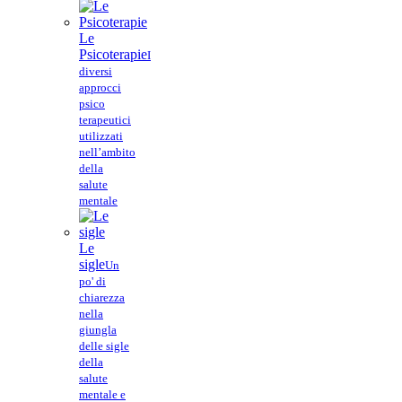
Le
Psicoterapie
I
diversi
approcci
psico
terapeutici
utilizzati
nell’ambito
della
salute
mentale
Le
sigle
Un
po' di
chiarezza
nella
giungla
delle sigle
della
salute
mentale e