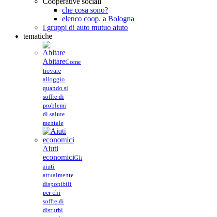
Cooperative sociali
che cosa sono?
elenco coop. a Bologna
I gruppi di auto mutuo aiuto
tematiche
Abitare
Come
trovare
alloggio
quando si
soffre di
problemi
di salute
mentale
Aiuti
economici
Gli
aiuti
attualmente
disponibili
per chi
soffre di
disturbi