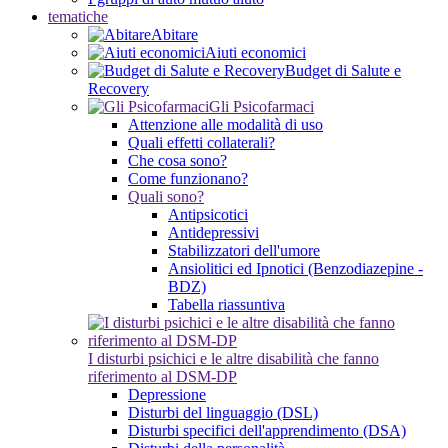
tematiche
Abitare
Aiuti economici
Budget di Salute e
Recovery
Gli Psicofarmaci
Attenzione alle modalità di uso
Quali effetti collaterali?
Che cosa sono?
Come funzionano?
Quali sono?
Antipsicotici
Antidepressivi
Stabilizzatori dell'umore
Ansiolitici ed Ipnotici (Benzodiazepine -
BDZ)
Tabella riassuntiva
I disturbi psichici e le altre disabilità che fanno
riferimento al DSM-DP
Depressione
Disturbi del linguaggio (DSL)
Disturbi specifici dell'apprendimento (DSA)