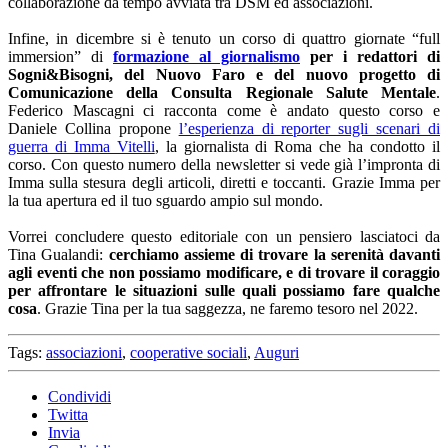
collaborazione da tempo avviata tra DSM ed associazioni.
Infine, in dicembre si è tenuto un corso di quattro giornate “full
immersion” di
formazione al giornalismo
per i redattori di
Sogni&Bisogni, del Nuovo Faro e del nuovo progetto di
Comunicazione della Consulta Regionale Salute Mentale
.
Federico Mascagni ci racconta come è andato questo corso e
Daniele Collina propone
l’esperienza di reporter sugli scenari di
guerra di Imma Vitelli
, la giornalista di Roma che ha condotto il
corso. Con questo numero della newsletter si vede già l’impronta di
Imma sulla stesura degli articoli, diretti e toccanti. Grazie Imma per
la tua apertura ed il tuo sguardo ampio sul mondo.
Vorrei concludere questo editoriale con un pensiero lasciatoci da
Tina Gualandi:
cerchiamo assieme di trovare la serenità davanti
agli eventi che non possiamo modificare, e di trovare il coraggio
per affrontare le situazioni sulle quali possiamo fare qualche
cosa
. Grazie Tina per la tua saggezza, ne faremo tesoro nel 2022.
Tags:
associazioni
,
cooperative sociali
,
Auguri
Condividi
Twitta
Invia