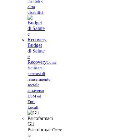
mentali o
altra
disabilità
Budget
di Salute
e
Recovery
Come
facilitare i
percorsi di
reinserimento
sociale
attraverso
DSM ed
Enti
Locali
Gli
Psicofarmaci
Tutte
le