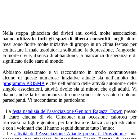
Nella steppa ghiacciata dei divieti anti covid, molte associazioni
hanno
utilizzato tutti gli spazi di libertà consentiti
, negli ultimi
mesi sono fiorite molte iniziative di gruppo in un clima festoso per
contrastare il male assoluto: la solitudine, la depressione, l’angoscia,
la morte civile, il senso di abbandono, la mancanza di speranza e di
significato dello stare al mondo.
Abbiamo selezionato e vi raccontiamo in modo commuovente
alcune di queste numerose iniziative attuate sia nell’ambito del
programma PRISMA
e che nell’ambito delle attività autonome delle
singole associazioni, attività rivolte sia ai minori che agli adulti. Vi
diamo anche la testimonianza di come sono state vissute da alcuni
partecipanti. Vi raccontiamo in particolare:
- La
festa natalizia dell’associazione Genitori Ragazzi Down
presso
il teatro cinema di via Cimabue: una occasione calorosa per
ritrovarsi tra figli e genitori, per fare teatro e danza con gli educatori
e con i volontari che li hanno seguiti durante tutto l’anno;
- Le
attività dell’Associazione Aliante presso il Provvidone
: una