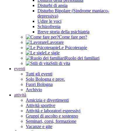
Disturbi della personalità
Disturbi di ansia
Disturbo Bipolare (Sindrome maniaco-
depressiva)
Udire le voci
Schizofrenia
Breve storia della psichiatria
Come fare per?
Lavorare
Le Psicoterapie
Le sigle
Ruolo dei familiari
Stili di vita
eventi
Tutti gli eventi
Solo Bologna e prov.
Fuori Bologna
Archivio
attività
Amicizia e divertimenti
Attività sportive
Attività e laboratori espressivi
Gruppi di ascolto e sostegno
Seminari, corsi, formazione
Vacanze e gite