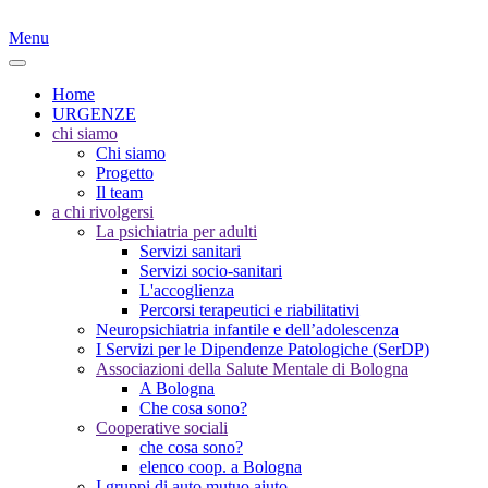
Menu
Home
URGENZE
chi siamo
Chi siamo
Progetto
Il team
a chi rivolgersi
La psichiatria per adulti
Servizi sanitari
Servizi socio-sanitari
L'accoglienza
Percorsi terapeutici e riabilitativi
Neuropsichiatria infantile e dell’adolescenza
I Servizi per le Dipendenze Patologiche (SerDP)
Associazioni della Salute Mentale di Bologna
A Bologna
Che cosa sono?
Cooperative sociali
che cosa sono?
elenco coop. a Bologna
I gruppi di auto mutuo aiuto