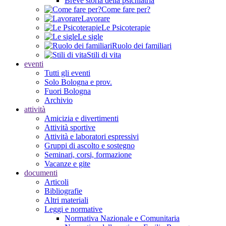
Breve storia della psichiatria
Come fare per?
Lavorare
Le Psicoterapie
Le sigle
Ruolo dei familiari
Stili di vita
eventi
Tutti gli eventi
Solo Bologna e prov.
Fuori Bologna
Archivio
attività
Amicizia e divertimenti
Attività sportive
Attività e laboratori espressivi
Gruppi di ascolto e sostegno
Seminari, corsi, formazione
Vacanze e gite
documenti
Articoli
Bibliografie
Altri materiali
Leggi e normative
Normativa Nazionale e Comunitaria