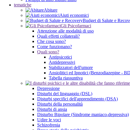
tematiche
Abitare
Aiuti economici
Budget di Salute e Recov
Gli Psicofarmaci
Attenzione alle modalità di uso
Quali effetti collaterali?
Che cosa sono?
Come funzionano?
Quali sono?
Antipsicotici
Antidepressivi
Stabilizzatori dell'umore
Ansiolitici ed Ipnotici (Benzodiazepine - B
Tabella riassuntiva
Depressione
Disturbi del linguaggio (DSL)
Disturbi specifici dell'apprendimento (DSA)
Disturbi della personalità
Disturbi di ansia
Disturbo Bipolare (Sindrome maniaco-depressiva)
Udire le voci
Schizofrenia