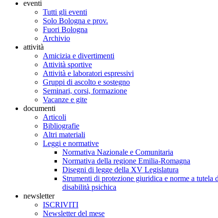
eventi
Tutti gli eventi
Solo Bologna e prov.
Fuori Bologna
Archivio
attività
Amicizia e divertimenti
Attività sportive
Attività e laboratori espressivi
Gruppi di ascolto e sostegno
Seminari, corsi, formazione
Vacanze e gite
documenti
Articoli
Bibliografie
Altri materiali
Leggi e normative
Normativa Nazionale e Comunitaria
Normativa della regione Emilia-Romagna
Disegni di legge della XV Legislatura
Strumenti di protezione giuridica e norme a tutela d
disabilità psichica
newsletter
ISCRIVITI
Newsletter del mese