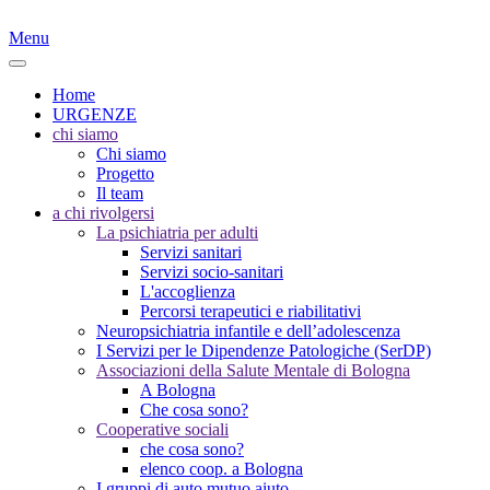
Menu
Home
URGENZE
chi siamo
Chi siamo
Progetto
Il team
a chi rivolgersi
La psichiatria per adulti
Servizi sanitari
Servizi socio-sanitari
L'accoglienza
Percorsi terapeutici e riabilitativi
Neuropsichiatria infantile e dell’adolescenza
I Servizi per le Dipendenze Patologiche (SerDP)
Associazioni della Salute Mentale di Bologna
A Bologna
Che cosa sono?
Cooperative sociali
che cosa sono?
elenco coop. a Bologna
I gruppi di auto mutuo aiuto