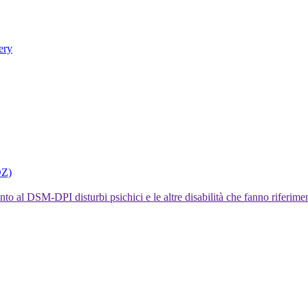
ery
DZ)
I disturbi psichici e le altre disabilità che fanno rifer