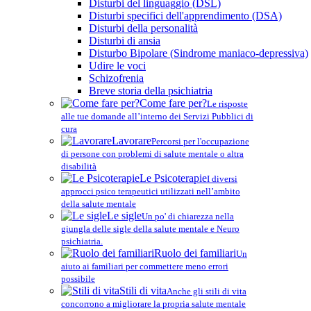
Disturbi del linguaggio (DSL)
Disturbi specifici dell'apprendimento (DSA)
Disturbi della personalità
Disturbi di ansia
Disturbo Bipolare (Sindrome maniaco-depressiva)
Udire le voci
Schizofrenia
Breve storia della psichiatria
Come fare per?
Le risposte
alle tue domande all’interno dei Servizi Pubblici di
cura
Lavorare
Percorsi per l'occupazione
di persone con problemi di salute mentale o altra
disabilità
Le Psicoterapie
I diversi
approcci psico terapeutici utilizzati nell’ambito
della salute mentale
Le sigle
Un po' di chiarezza nella
giungla delle sigle della salute mentale e Neuro
psichiatria.
Ruolo dei familiari
Un
aiuto ai familiari per commettere meno errori
possibile
Stili di vita
Anche gli stili di vita
concorrono a migliorare la propria salute mentale