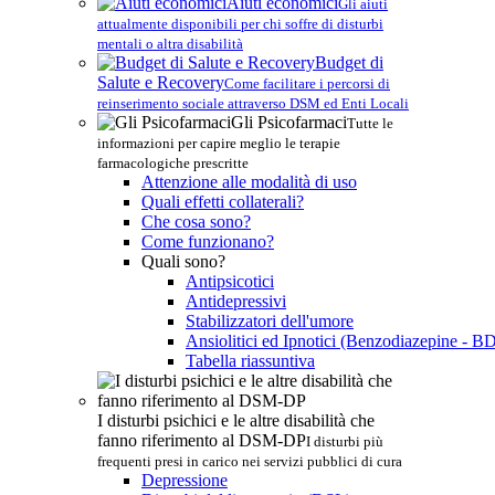
Aiuti economici
Gli aiuti
attualmente disponibili per chi soffre di disturbi
mentali o altra disabilità
Budget di
Salute e Recovery
Come facilitare i percorsi di
reinserimento sociale attraverso DSM ed Enti Locali
Gli Psicofarmaci
Tutte le
informazioni per capire meglio le terapie
farmacologiche prescritte
Attenzione alle modalità di uso
Quali effetti collaterali?
Che cosa sono?
Come funzionano?
Quali sono?
Antipsicotici
Antidepressivi
Stabilizzatori dell'umore
Ansiolitici ed Ipnotici (Benzodiazepine - B
Tabella riassuntiva
I disturbi psichici e le altre disabilità che
fanno riferimento al DSM-DP
I disturbi più
frequenti presi in carico nei servizi pubblici di cura
Depressione