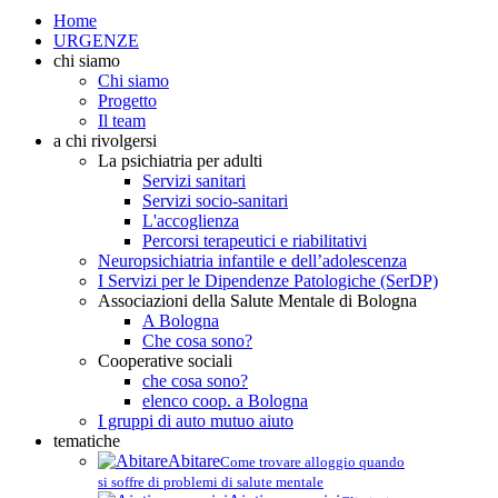
Home
URGENZE
chi siamo
Chi siamo
Progetto
Il team
a chi rivolgersi
La psichiatria per adulti
Servizi sanitari
Servizi socio-sanitari
L'accoglienza
Percorsi terapeutici e riabilitativi
Neuropsichiatria infantile e dell’adolescenza
I Servizi per le Dipendenze Patologiche (SerDP)
Associazioni della Salute Mentale di Bologna
A Bologna
Che cosa sono?
Cooperative sociali
che cosa sono?
elenco coop. a Bologna
I gruppi di auto mutuo aiuto
tematiche
Abitare
Come trovare alloggio quando
si soffre di problemi di salute mentale