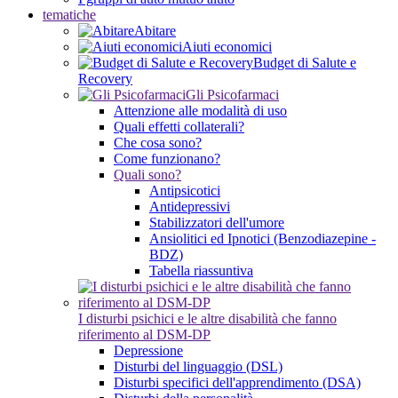
tematiche
Abitare
Aiuti economici
Budget di Salute e
Recovery
Gli Psicofarmaci
Attenzione alle modalità di uso
Quali effetti collaterali?
Che cosa sono?
Come funzionano?
Quali sono?
Antipsicotici
Antidepressivi
Stabilizzatori dell'umore
Ansiolitici ed Ipnotici (Benzodiazepine -
BDZ)
Tabella riassuntiva
I disturbi psichici e le altre disabilità che fanno
riferimento al DSM-DP
Depressione
Disturbi del linguaggio (DSL)
Disturbi specifici dell'apprendimento (DSA)