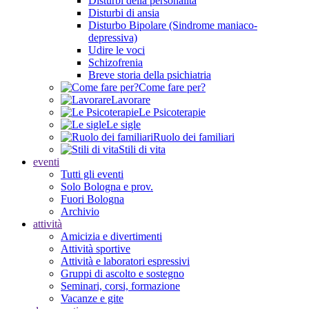
Disturbi della personalità
Disturbi di ansia
Disturbo Bipolare (Sindrome maniaco-
depressiva)
Udire le voci
Schizofrenia
Breve storia della psichiatria
Come fare per?
Lavorare
Le Psicoterapie
Le sigle
Ruolo dei familiari
Stili di vita
eventi
Tutti gli eventi
Solo Bologna e prov.
Fuori Bologna
Archivio
attività
Amicizia e divertimenti
Attività sportive
Attività e laboratori espressivi
Gruppi di ascolto e sostegno
Seminari, corsi, formazione
Vacanze e gite