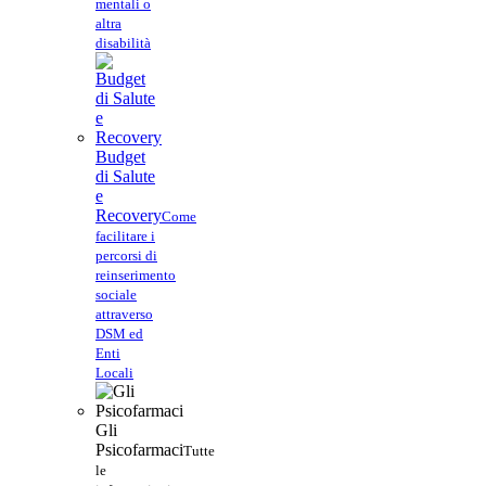
mentali o
altra
disabilità
Budget
di Salute
e
Recovery
Come
facilitare i
percorsi di
reinserimento
sociale
attraverso
DSM ed
Enti
Locali
Gli
Psicofarmaci
Tutte
le