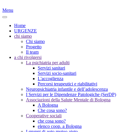
Menu
Home
URGENZE
chi siamo
Chi siamo
Progetto
Il team
a chi rivolgersi
La psichiatria per adulti
Servizi sanitari
Servizi socio-sanitari
L'accoglienza
Percorsi terapeutici e riabilitativi
Neuropsichiatria infantile e dell’adolescenza
I Servizi per le Dipendenze Patologiche (SerDP)
Associazioni della Salute Mentale di Bologna
A Bologna
Che cosa sono?
Cooperative sociali
che cosa sono?
elenco coop. a Bologna
I gruppi di auto mutuo aiuto