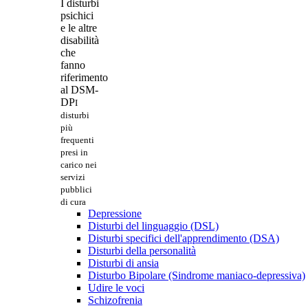
I disturbi
psichici
e le altre
disabilità
che
fanno
riferimento
al DSM-
DP
I
disturbi
più
frequenti
presi in
carico nei
servizi
pubblici
di cura
Depressione
Disturbi del linguaggio (DSL)
Disturbi specifici dell'apprendimento (DSA)
Disturbi della personalità
Disturbi di ansia
Disturbo Bipolare (Sindrome maniaco-depressiva)
Udire le voci
Schizofrenia