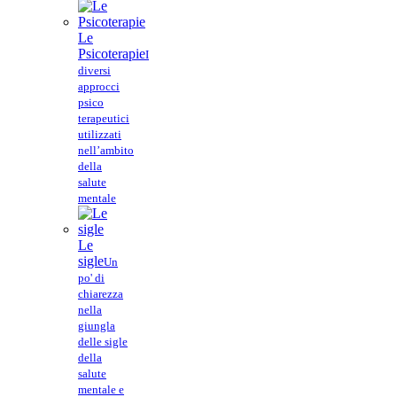
Le
Psicoterapie
I
diversi
approcci
psico
terapeutici
utilizzati
nell’ambito
della
salute
mentale
Le
sigle
Un
po' di
chiarezza
nella
giungla
delle sigle
della
salute
mentale e