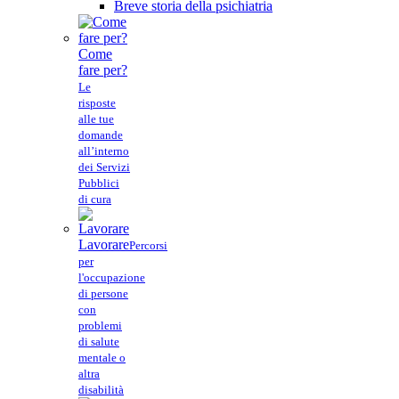
Breve storia della psichiatria
Come
fare per?
Le
risposte
alle tue
domande
all’interno
dei Servizi
Pubblici
di cura
Lavorare
Percorsi
per
l'occupazione
di persone
con
problemi
di salute
mentale o
altra
disabilità