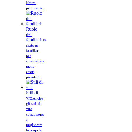
Neuro
psichiatria.
Ruolo
dei
familiari
Un
aiuto ai
familiari
per
commettere
meno
errori
possibile
Stili di
vita
Anche
gli stili di
vita
concorrono
a
migliorare
la propria