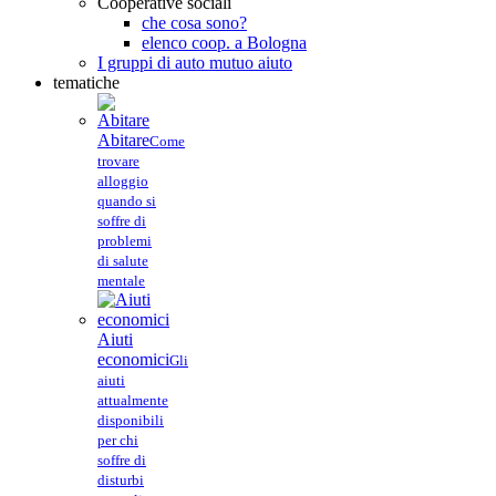
Cooperative sociali
che cosa sono?
elenco coop. a Bologna
I gruppi di auto mutuo aiuto
tematiche
Abitare
Come
trovare
alloggio
quando si
soffre di
problemi
di salute
mentale
Aiuti
economici
Gli
aiuti
attualmente
disponibili
per chi
soffre di
disturbi