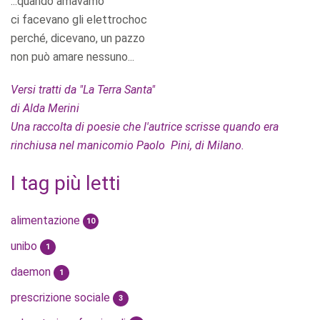
...quando amavamo
ci facevano gli elettrochoc
perché, dicevano, un pazzo
non può amare nessuno...
Versi tratti da "La Terra Santa"
di Alda Merini
Una raccolta di poesie che l'autrice scrisse quando era
rinchiusa nel manicomio Paolo Pini, di Milano.
I tag più letti
alimentazione
10
unibo
1
daemon
1
prescrizione sociale
3