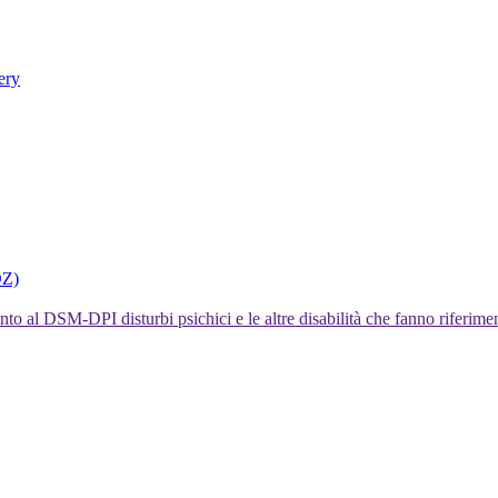
ery
DZ)
I disturbi psichici e le altre disabilità che fanno rifer