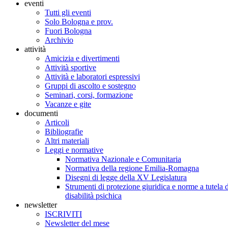
eventi
Tutti gli eventi
Solo Bologna e prov.
Fuori Bologna
Archivio
attività
Amicizia e divertimenti
Attività sportive
Attività e laboratori espressivi
Gruppi di ascolto e sostegno
Seminari, corsi, formazione
Vacanze e gite
documenti
Articoli
Bibliografie
Altri materiali
Leggi e normative
Normativa Nazionale e Comunitaria
Normativa della regione Emilia-Romagna
Disegni di legge della XV Legislatura
Strumenti di protezione giuridica e norme a tutela d
disabilità psichica
newsletter
ISCRIVITI
Newsletter del mese