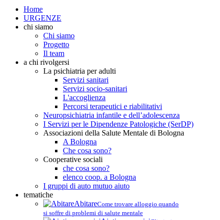
Home
URGENZE
chi siamo
Chi siamo
Progetto
Il team
a chi rivolgersi
La psichiatria per adulti
Servizi sanitari
Servizi socio-sanitari
L'accoglienza
Percorsi terapeutici e riabilitativi
Neuropsichiatria infantile e dell’adolescenza
I Servizi per le Dipendenze Patologiche (SerDP)
Associazioni della Salute Mentale di Bologna
A Bologna
Che cosa sono?
Cooperative sociali
che cosa sono?
elenco coop. a Bologna
I gruppi di auto mutuo aiuto
tematiche
Abitare
Come trovare alloggio quando
si soffre di problemi di salute mentale