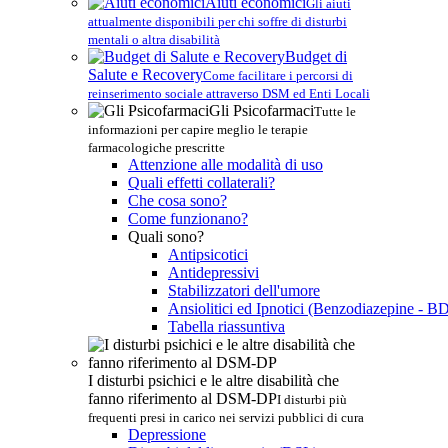
Aiuti economici
Gli aiuti
attualmente disponibili per chi soffre di disturbi
mentali o altra disabilità
Budget di
Salute e Recovery
Come facilitare i percorsi di
reinserimento sociale attraverso DSM ed Enti Locali
Gli Psicofarmaci
Tutte le
informazioni per capire meglio le terapie
farmacologiche prescritte
Attenzione alle modalità di uso
Quali effetti collaterali?
Che cosa sono?
Come funzionano?
Quali sono?
Antipsicotici
Antidepressivi
Stabilizzatori dell'umore
Ansiolitici ed Ipnotici (Benzodiazepine - B
Tabella riassuntiva
I disturbi psichici e le altre disabilità che
fanno riferimento al DSM-DP
I disturbi più
frequenti presi in carico nei servizi pubblici di cura
Depressione