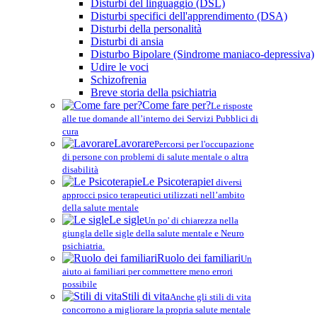
Disturbi del linguaggio (DSL)
Disturbi specifici dell'apprendimento (DSA)
Disturbi della personalità
Disturbi di ansia
Disturbo Bipolare (Sindrome maniaco-depressiva)
Udire le voci
Schizofrenia
Breve storia della psichiatria
Come fare per?
Le risposte
alle tue domande all’interno dei Servizi Pubblici di
cura
Lavorare
Percorsi per l'occupazione
di persone con problemi di salute mentale o altra
disabilità
Le Psicoterapie
I diversi
approcci psico terapeutici utilizzati nell’ambito
della salute mentale
Le sigle
Un po' di chiarezza nella
giungla delle sigle della salute mentale e Neuro
psichiatria.
Ruolo dei familiari
Un
aiuto ai familiari per commettere meno errori
possibile
Stili di vita
Anche gli stili di vita
concorrono a migliorare la propria salute mentale