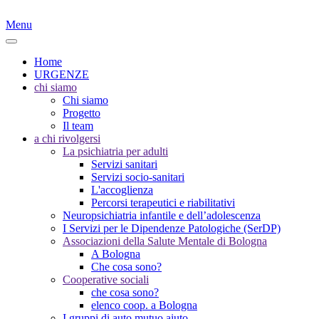
Menu
Home
URGENZE
chi siamo
Chi siamo
Progetto
Il team
a chi rivolgersi
La psichiatria per adulti
Servizi sanitari
Servizi socio-sanitari
L'accoglienza
Percorsi terapeutici e riabilitativi
Neuropsichiatria infantile e dell’adolescenza
I Servizi per le Dipendenze Patologiche (SerDP)
Associazioni della Salute Mentale di Bologna
A Bologna
Che cosa sono?
Cooperative sociali
che cosa sono?
elenco coop. a Bologna
I gruppi di auto mutuo aiuto