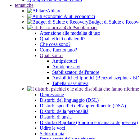
tematiche
Abitare
Aiuti economici
Budget di Salute e Recov
Gli Psicofarmaci
Attenzione alle modalità di uso
Quali effetti collaterali?
Che cosa sono?
Come funzionano?
Quali sono?
Antipsicotici
Antidepressivi
Stabilizzatori dell'umore
Ansiolitici ed Ipnotici (Benzodiazepine - B
Tabella riassuntiva
Depressione
Disturbi del linguaggio (DSL)
Disturbi specifici dell'apprendimento (DSA)
Disturbi della personalità
Disturbi di ansia
Disturbo Bipolare (Sindrome maniaco-depressiva)
Udire le voci
Schizofrenia