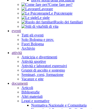
Breve storia della psichiatria
Come fare per?
Lavorare
Le Psicoterapie
Le sigle
Ruolo dei familiari
Stili di vita
eventi
Tutti gli eventi
Solo Bologna e prov.
Fuori Bologna
Archivio
attività
Amicizia e divertimenti
Attività sportive
Attività e laboratori espressivi
Gruppi di ascolto e sostegno
Seminari, corsi, formazione
Vacanze e gite
documenti
Articoli
Bibliografie
Altri materiali
Leggi e normative
Normativa Nazionale e Comunitaria