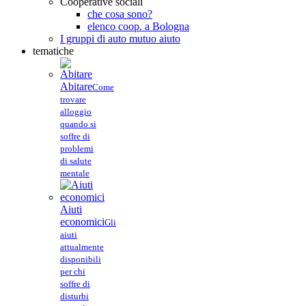
Cooperative sociali
che cosa sono?
elenco coop. a Bologna
I gruppi di auto mutuo aiuto
tematiche
Abitare
Come
trovare
alloggio
quando si
soffre di
problemi
di salute
mentale
Aiuti
economici
Gli
aiuti
attualmente
disponibili
per chi
soffre di
disturbi