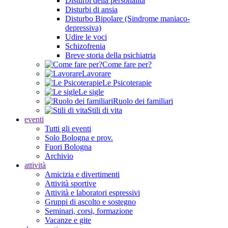
Disturbi della personalità
Disturbi di ansia
Disturbo Bipolare (Sindrome maniaco-
depressiva)
Udire le voci
Schizofrenia
Breve storia della psichiatria
Come fare per?
Lavorare
Le Psicoterapie
Le sigle
Ruolo dei familiari
Stili di vita
eventi
Tutti gli eventi
Solo Bologna e prov.
Fuori Bologna
Archivio
attività
Amicizia e divertimenti
Attività sportive
Attività e laboratori espressivi
Gruppi di ascolto e sostegno
Seminari, corsi, formazione
Vacanze e gite