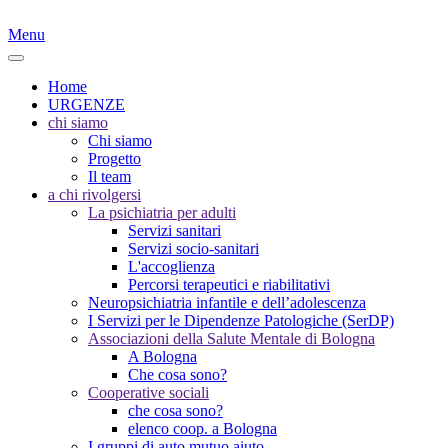
Menu
Home
URGENZE
chi siamo
Chi siamo
Progetto
Il team
a chi rivolgersi
La psichiatria per adulti
Servizi sanitari
Servizi socio-sanitari
L'accoglienza
Percorsi terapeutici e riabilitativi
Neuropsichiatria infantile e dell’adolescenza
I Servizi per le Dipendenze Patologiche (SerDP)
Associazioni della Salute Mentale di Bologna
A Bologna
Che cosa sono?
Cooperative sociali
che cosa sono?
elenco coop. a Bologna
I gruppi di auto mutuo aiuto