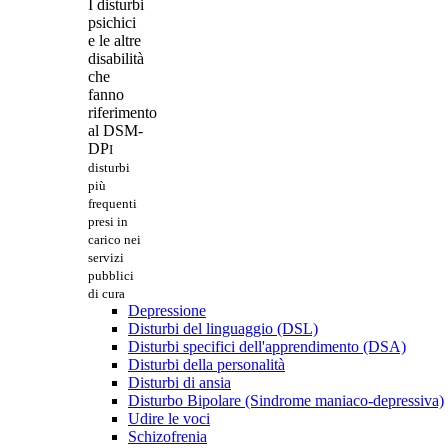
I disturbi
psichici
e le altre
disabilità
che
fanno
riferimento
al DSM-
DP
I
disturbi
più
frequenti
presi in
carico nei
servizi
pubblici
di cura
Depressione
Disturbi del linguaggio (DSL)
Disturbi specifici dell'apprendimento (DSA)
Disturbi della personalità
Disturbi di ansia
Disturbo Bipolare (Sindrome maniaco-depressiva)
Udire le voci
Schizofrenia