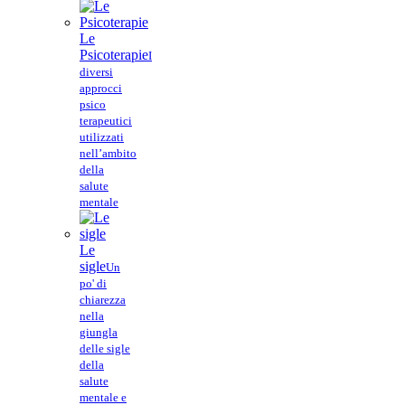
Le
Psicoterapie
I
diversi
approcci
psico
terapeutici
utilizzati
nell’ambito
della
salute
mentale
Le
sigle
Un
po' di
chiarezza
nella
giungla
delle sigle
della
salute
mentale e