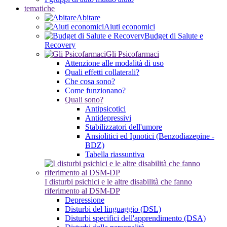
tematiche
Abitare
Aiuti economici
Budget di Salute e
Recovery
Gli Psicofarmaci
Attenzione alle modalità di uso
Quali effetti collaterali?
Che cosa sono?
Come funzionano?
Quali sono?
Antipsicotici
Antidepressivi
Stabilizzatori dell'umore
Ansiolitici ed Ipnotici (Benzodiazepine -
BDZ)
Tabella riassuntiva
I disturbi psichici e le altre disabilità che fanno
riferimento al DSM-DP
Depressione
Disturbi del linguaggio (DSL)
Disturbi specifici dell'apprendimento (DSA)