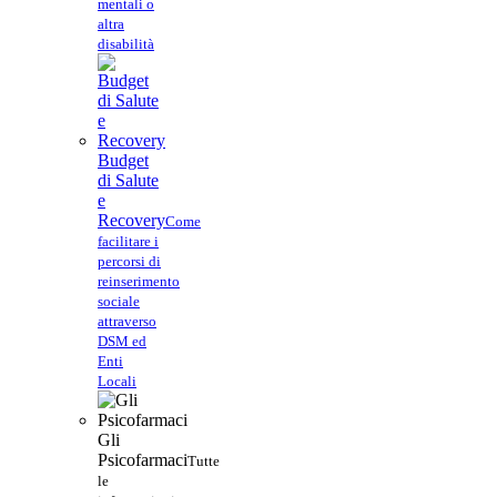
mentali o
altra
disabilità
Budget
di Salute
e
Recovery
Come
facilitare i
percorsi di
reinserimento
sociale
attraverso
DSM ed
Enti
Locali
Gli
Psicofarmaci
Tutte
le