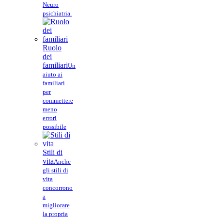
Neuro
psichiatria.
Ruolo
dei
familiari
Un
aiuto ai
familiari
per
commettere
meno
errori
possibile
Stili di
vita
Anche
gli stili di
vita
concorrono
a
migliorare
la propria