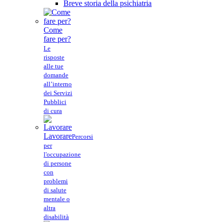
Breve storia della psichiatria
Come
fare per?
Le
risposte
alle tue
domande
all’interno
dei Servizi
Pubblici
di cura
Lavorare
Percorsi
per
l'occupazione
di persone
con
problemi
di salute
mentale o
altra
disabilità