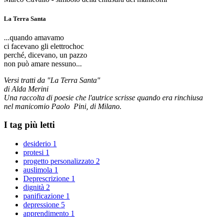
La Terra Santa
...quando amavamo
ci facevano gli elettrochoc
perché, dicevano, un pazzo
non può amare nessuno...
Versi tratti da "La Terra Santa"
di Alda Merini
Una raccolta di poesie che l'autrice scrisse quando era rinchiusa
nel manicomio Paolo Pini, di Milano.
I tag più letti
desiderio
1
protesi
1
progetto personalizzato
2
auslimola
1
Deprescrizione
1
dignità
2
panificazione
1
depressione
5
apprendimento
1