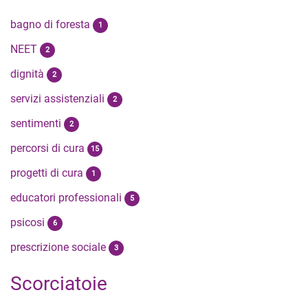
bagno di foresta
1
NEET
2
dignità
2
servizi assistenziali
2
sentimenti
2
percorsi di cura
15
progetti di cura
1
educatori professionali
5
psicosi
6
prescrizione sociale
3
Scorciatoie