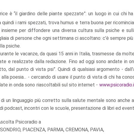
rice è “il giardino delle piante spezzate”: un luogo in cui chi h
 quindi i rami spezzati, trova humus e terra buona per ricominci
 insieme per diffondere una diversa cultura sulla psiche e sull
gliaia di persone che ogni settimana ci ascoltano: c’è sempre pi
lla psiche.
rante le vacanze, da quasi 15 anni in Italia, trasmesse da molte
 e realizzate dalla redazione. Fino ad oggi sono andate in on
o, dal punto di vista psi”. Quindi di qualsiasi argomento - dall’
 alla poesia... - cercando di usare il punto di vista di chi ha cono
ate in onda sono riascoltabili sul sito internet -
www.psicoradio.i
one di un linguaggio più corretto sulla salute mentale sono anche 
 di podcast, incontri con le scuole, presentazione di libri ed event
scolta Psicoradio a
 SONDRIO, PIACENZA, PARMA, CREMONA, PAVIA,