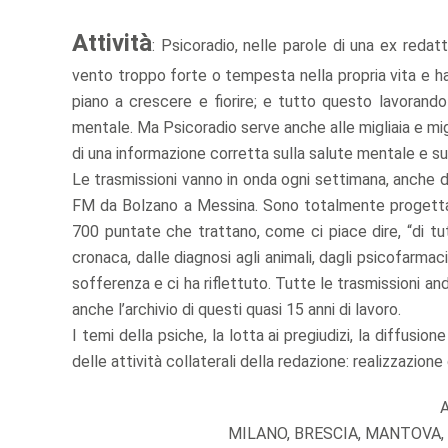
Attività
: Psicoradio, nelle parole di una ex redatt
vento troppo forte o tempesta nella propria vita e ha
piano a crescere e fiorire; e tutto questo lavorando
mentale. Ma Psicoradio serve anche alle migliaia e mi
di una informazione corretta sulla salute mentale e su
Le trasmissioni vanno in onda ogni settimana, anche du
FM da Bolzano a Messina. Sono totalmente progettate
700 puntate che trattano, come ci piace dire, “di tutt
cronaca, dalle diagnosi agli animali, dagli psicofarmaci
sofferenza e ci ha riflettuto. Tutte le trasmissioni and
anche l’archivio di questi quasi 15 anni di lavoro.
I temi della psiche, la lotta ai pregiudizi, la diffusi
delle attività collaterali della redazione: realizzazione
A
MILANO, BRESCIA, MANTOVA,