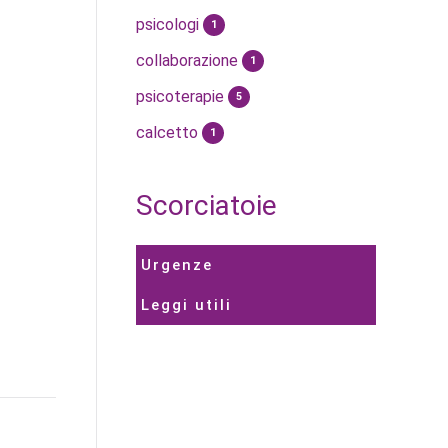
psicologi
1
collaborazione
1
psicoterapie
5
calcetto
1
Scorciatoie
Urgenze
Leggi utili