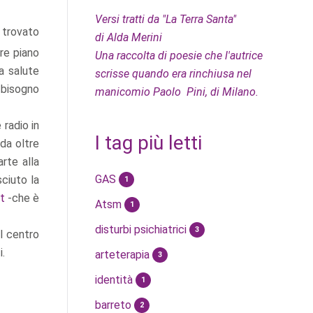
Versi tratti da "La Terra Santa"
a trovato
di Alda Merini
are piano
Una raccolta di poesie che l'autrice
a salute
scrisse quando era rinchiusa nel
ù bisogno
manicomio Paolo Pini, di Milano.
 radio in
I tag più letti
da oltre
arte alla
GAS
sciuto la
1
t
-che è
Atsm
1
disturbi psichiatrici
3
al centro
i.
arteterapia
3
identità
1
barreto
2