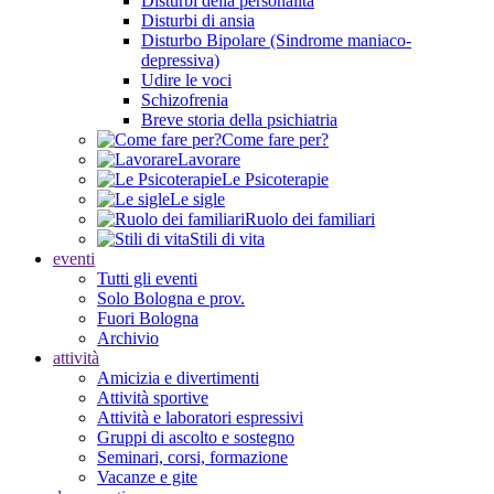
Disturbi della personalità
Disturbi di ansia
Disturbo Bipolare (Sindrome maniaco-
depressiva)
Udire le voci
Schizofrenia
Breve storia della psichiatria
Come fare per?
Lavorare
Le Psicoterapie
Le sigle
Ruolo dei familiari
Stili di vita
eventi
Tutti gli eventi
Solo Bologna e prov.
Fuori Bologna
Archivio
attività
Amicizia e divertimenti
Attività sportive
Attività e laboratori espressivi
Gruppi di ascolto e sostegno
Seminari, corsi, formazione
Vacanze e gite