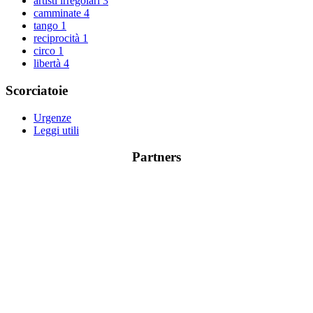
artisti irregolari
3
camminate
4
tango
1
reciprocità
1
circo
1
libertà
4
Scorciatoie
Urgenze
Leggi utili
Partners