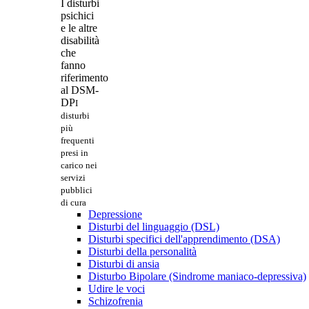
I disturbi
psichici
e le altre
disabilità
che
fanno
riferimento
al DSM-
DP
I
disturbi
più
frequenti
presi in
carico nei
servizi
pubblici
di cura
Depressione
Disturbi del linguaggio (DSL)
Disturbi specifici dell'apprendimento (DSA)
Disturbi della personalità
Disturbi di ansia
Disturbo Bipolare (Sindrome maniaco-depressiva)
Udire le voci
Schizofrenia