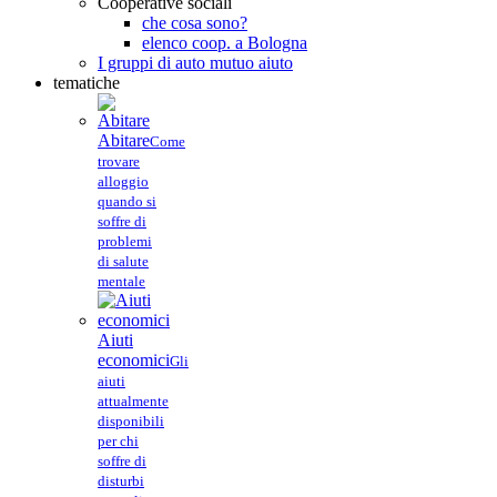
Cooperative sociali
che cosa sono?
elenco coop. a Bologna
I gruppi di auto mutuo aiuto
tematiche
Abitare
Come
trovare
alloggio
quando si
soffre di
problemi
di salute
mentale
Aiuti
economici
Gli
aiuti
attualmente
disponibili
per chi
soffre di
disturbi