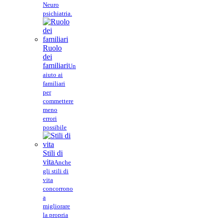
Neuro
psichiatria.
Ruolo
dei
familiari
Un
aiuto ai
familiari
per
commettere
meno
errori
possibile
Stili di
vita
Anche
gli stili di
vita
concorrono
a
migliorare
la propria