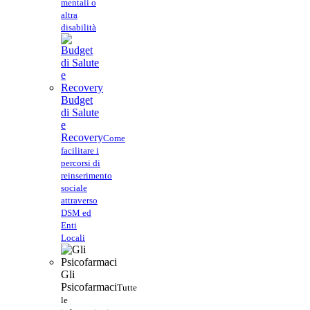
mentali o
altra
disabilità
Budget
di Salute
e
Recovery
Come
facilitare i
percorsi di
reinserimento
sociale
attraverso
DSM ed
Enti
Locali
Gli
Psicofarmaci
Tutte
le