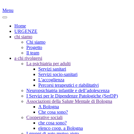
Menu
Home
URGENZE
chi siamo
Chi siamo
Progetto
Il team
a chi rivolgersi
La psichiatria per adulti
Servizi sanitari
Servizi socio-sanitari
L'accoglienza
Percorsi terapeutici e riabilitativi
Neuropsichiatria infantile e dell’adolescenza
I Servizi per le Dipendenze Patologiche (SerDP)
Associazioni della Salute Mentale di Bologna
A Bologna
Che cosa sono?
Cooperative sociali
che cosa sono?
elenco coop. a Bologna
I gruppi di auto mutuo aiuto