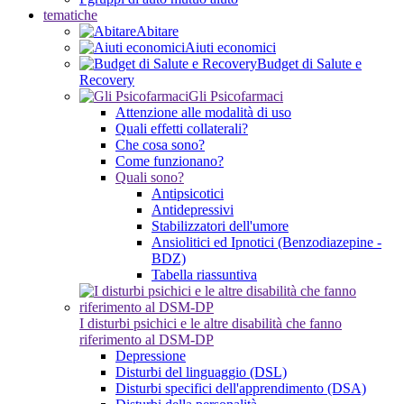
tematiche
Abitare
Aiuti economici
Budget di Salute e
Recovery
Gli Psicofarmaci
Attenzione alle modalità di uso
Quali effetti collaterali?
Che cosa sono?
Come funzionano?
Quali sono?
Antipsicotici
Antidepressivi
Stabilizzatori dell'umore
Ansiolitici ed Ipnotici (Benzodiazepine -
BDZ)
Tabella riassuntiva
I disturbi psichici e le altre disabilità che fanno
riferimento al DSM-DP
Depressione
Disturbi del linguaggio (DSL)
Disturbi specifici dell'apprendimento (DSA)