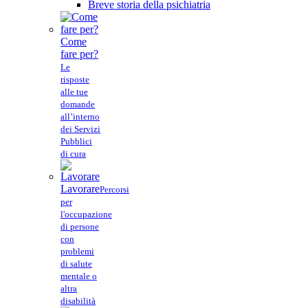
Breve storia della psichiatria
Come
fare per?
Le
risposte
alle tue
domande
all’interno
dei Servizi
Pubblici
di cura
Lavorare
Percorsi
per
l'occupazione
di persone
con
problemi
di salute
mentale o
altra
disabilità