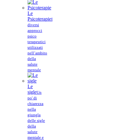
Le
Psicoterapie
I
diversi
approcci
psico
terapeutici
utilizzati
nell’ambito
della
salute
mentale
Le
sigle
Un
po' di
chiarezza
nella
giungla
delle sigle
della
salute
mentale e