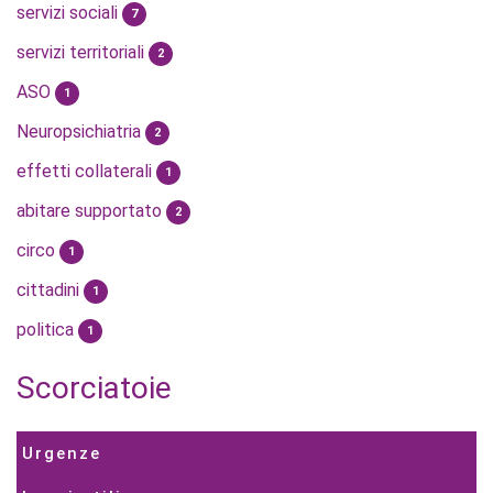
servizi sociali
7
servizi territoriali
2
ASO
1
Neuropsichiatria
2
effetti collaterali
1
abitare supportato
2
circo
1
cittadini
1
politica
1
Scorciatoie
Urgenze